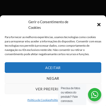
Gerir o Consentimento de
Cookies
Para fornecer as melhores experiências, usamos tecnologias como cookies
para armazenar e/ou aceder a informações do dispositivo. Consentir com essas
tecnologias nos permitirá processar dados, como comportamento de
navegação ou IDs exclusivos neste site. Não consentir ou retirar o
consentimento pode afetar negativamante certos recursos e funções.
ACEITAR
NEGAR
Precisa de fotos
VER PREFERÊNCIAS
ou videos do
Visa
PayPal
Stripe
MasterCard
Cash
produto? Fale
On
Política de Cookies
Política de privacidade
connosco.
Copyright 2026 ©
All rights reserved
Delivery