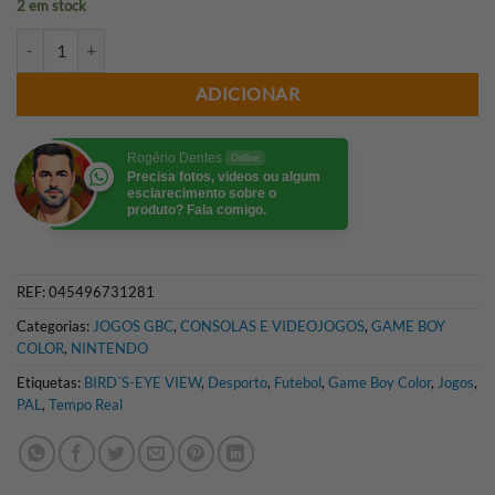
2 em stock
Quantidade de POCKET SOCCER GBC (NOVO)
ADICIONAR
Rogério Dentes
Online
Precisa fotos, videos ou algum
esclarecimento sobre o
produto? Fala comigo.
REF:
045496731281
Categorias:
JOGOS GBC
,
CONSOLAS E VIDEOJOGOS
,
GAME BOY
COLOR
,
NINTENDO
Etiquetas:
BIRD´S-EYE VIEW
,
Desporto
,
Futebol
,
Game Boy Color
,
Jogos
,
PAL
,
Tempo Real