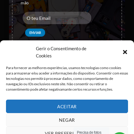
mão
Visa
PayPal
Stripe
MasterCard
Cash
Eu concordo com o armazenamento dos
On
Gerir o Consentimento de
Copyright 2026 ©
All rights reserved
Delivery
meus dados de acordo com as
Políticas de
Cookies
Privacidade
Para fornecer as melhores experiências, usamos tecnologias como cookies
para armazenar e/ou aceder a informações do dispositivo. Consentir com essas
tecnologias nos permitirá processar dados, como comportamento de
navegação ou IDs exclusivos neste site. Não consentir ou retirar o
consentimento pode afetar negativamante certos recursos e funções.
ACEITAR
NEGAR
Precisa de fotos
VER PREFERÊNCIAS