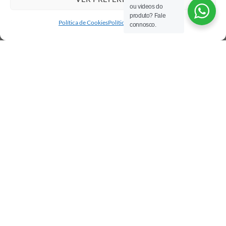
ou videos do
produto? Fale
Política de Cookies
Política de privacidade
connosco.