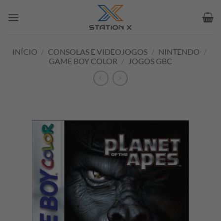
Skip
to
content
INÍCIO
/
CONSOLAS E VIDEOJOGOS
/
NINTENDO
/
GAME BOY COLOR
/
JOGOS GBC