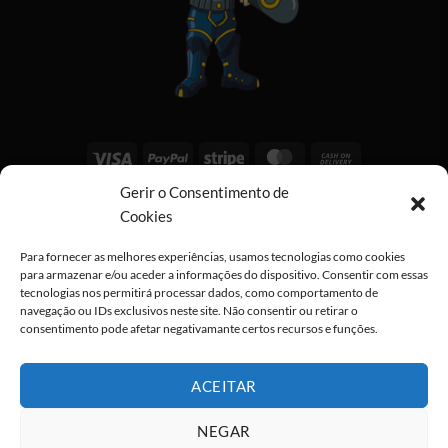
Visa
PayPal
Stripe
MasterCard
Cash
On
Gerir o Consentimento de
Copyright 2026 ©
All rights reserved
Delivery
Cookies
Para fornecer as melhores experiências, usamos tecnologias como cookies
para armazenar e/ou aceder a informações do dispositivo. Consentir com essas
tecnologias nos permitirá processar dados, como comportamento de
navegação ou IDs exclusivos neste site. Não consentir ou retirar o
consentimento pode afetar negativamante certos recursos e funções.
ACEITAR
NEGAR