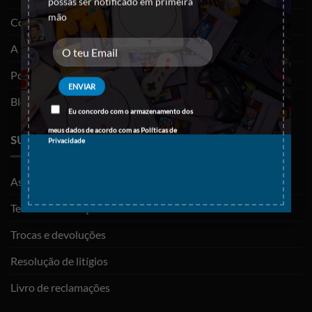
possas ser notificado em primeira
mão
Contactos
A minha conta
Política de privacidade
Blog
Eu concordo com o armazenamento dos
meus dados de acordo com as
Políticas de
SUPORTE
Privacidade
As minhas encomendas
Termos e Condições
Trocas e devoluções
Resolução de litígios
Livro de reclamações