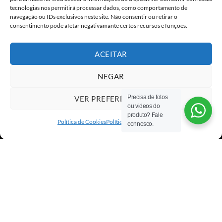
tecnologias nos permitirá processar dados, como comportamento de
navegação ou IDs exclusivos neste site. Não consentir ou retirar o
consentimento pode afetar negativamante certos recursos e funções.
ACEITAR
NEGAR
Precisa de fotos
VER PREFERÊNCIAS
ou videos do
Visa
PayPal
Stripe
MasterCard
Cash
produto? Fale
On
Política de Cookies
Política de privacidade
connosco.
Copyright 2026 ©
All rights reserved
Delivery
×
ALGO GRANDE