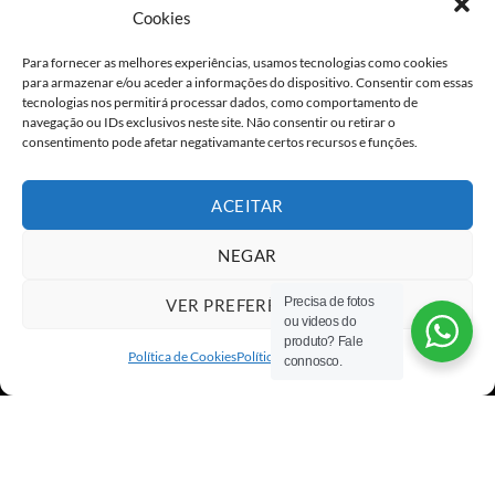
Cookies
Para fornecer as melhores experiências, usamos tecnologias como cookies
para armazenar e/ou aceder a informações do dispositivo. Consentir com essas
tecnologias nos permitirá processar dados, como comportamento de
navegação ou IDs exclusivos neste site. Não consentir ou retirar o
consentimento pode afetar negativamante certos recursos e funções.
ACEITAR
NEGAR
Precisa de fotos
VER PREFERÊNCIAS
ou videos do
Visa
PayPal
Stripe
MasterCard
Cash
produto? Fale
On
Política de Cookies
Política de privacidade
connosco.
Copyright 2026 ©
All rights reserved
Delivery