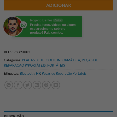
ADICIONAR
Rogério Dentes
Online
Precisa fotos, videos ou algum
esclarecimento sobre o
produto? Fala comigo.
REF:
398393002
Categorias:
PLACAS BLUETOOTH
,
INFORMÁTICA
,
PEÇAS DE
REPARAÇÃO P/PORTÁTEIS
,
PORTÁTEIS
Etiquetas:
Bluetooth
,
HP
,
Peças de Reparação Portáteis
DESCRIÇÃO