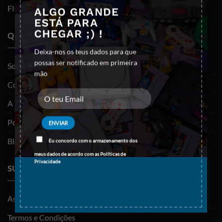
FIGURAS FUNKO POP
ALGO GRANDE
ESTÁ PARA
CHEGAR ;) !
QUEM SOMOS
Deixa-nos os teus dados para que
possas ser notificado em primeira
Sobre nós
mão
Contactos
A minha conta
Política de privacidade
Blog
Eu concordo com o armazenamento dos
meus dados de acordo com as
Políticas de
Privacidade
SUPORTE
As minhas encomendas
Termos e Condições