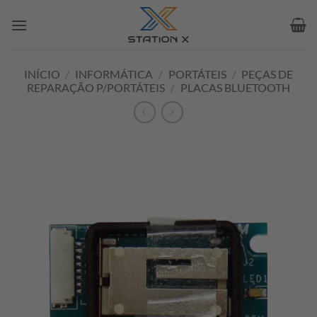
Skip
to
content
INÍCIO
/
INFORMÁTICA
/
PORTÁTEIS
/
PEÇAS DE
REPARAÇÃO P/PORTÁTEIS
/
PLACAS BLUETOOTH