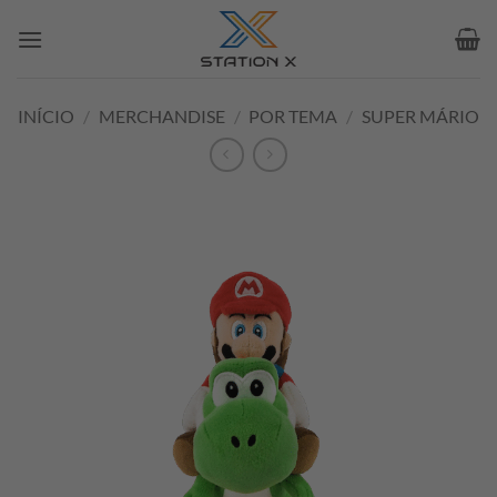
Skip
to
content
INÍCIO
/
MERCHANDISE
/
POR TEMA
/
SUPER MÁRIO