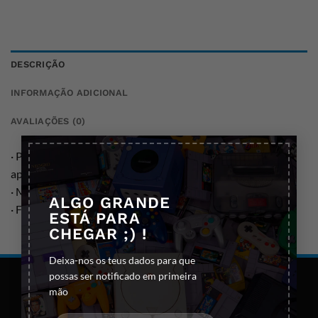
DESCRIÇÃO
INFORMAÇÃO ADICIONAL
AVALIAÇÕES (0)
×
· Peluche dos personagens Mario e Yoshi com
aproximadamente 21 cm de altura.
· Medidas: L 11 x P 14 x A 21 cm
ALGO GRANDE
· Fabricado pela San-ei com licença oficial da Nintendo.
ESTÁ PARA
CHEGAR ;) !
Deixa-nos os teus dados para que
possas ser notificado em primeira
mão