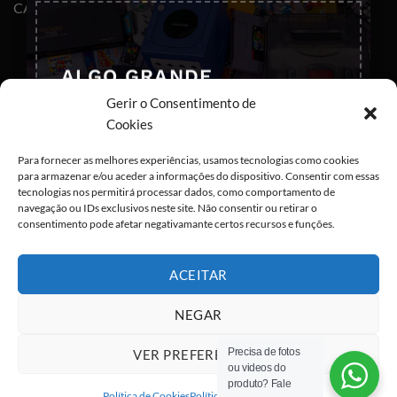
×
CABOS E ADAPTADORES TYPE-C
ALGO GRANDE
ESTÁ PARA
Gerir o Consentimento de
CHEGAR ;) !
Cookies
Deixa-nos os teus dados para que
Para fornecer as melhores experiências, usamos tecnologias como cookies
possas ser notificado em primeira
para armazenar e/ou aceder a informações do dispositivo. Consentir com essas
mão
tecnologias nos permitirá processar dados, como comportamento de
navegação ou IDs exclusivos neste site. Não consentir ou retirar o
consentimento pode afetar negativamante certos recursos e funções.
ACEITAR
Eu concordo com o armazenamento dos
NEGAR
meus dados de acordo com as
Políticas de
Privacidade
Precisa de fotos
VER PREFERÊNCIAS
ou videos do
Visa
PayPal
Stripe
MasterCard
Cash
produto? Fale
On
Política de Cookies
Política de privacidade