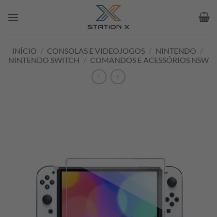
Skip
to
content
INÍCIO
/
CONSOLAS E VIDEOJOGOS
/
NINTENDO
/
NINTENDO SWITCH
/
COMANDOS E ACESSÓRIOS NSW