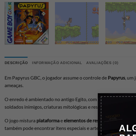
DESCRIÇÃO
INFORMAÇÃO ADICIONAL
AVALIAÇÕES (0)
Em Papyrus GBC, o jogador assume o controle de
Papyrus
, um 
ameaças.
O enredo é ambientado no antigo Egito, com uma atmosfera rica
soldados inimigos, criaturas mitológicas e resolver quebra-cabe
O jogo mistura
plataforma
e
elementos de resolução de quebra
AL
também pode encontrar itens especiais e artefatos que o ajuda