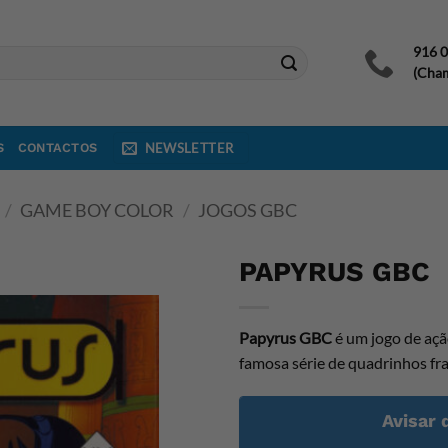
916 
(Cham
S
CONTACTOS
NEWSLETTER
/
GAME BOY COLOR
/
JOGOS GBC
PAPYRUS GBC
Papyrus GBC
é um jogo de açã
famosa série de quadrinhos fr
Avisar 