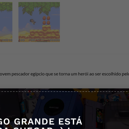
jovem pescador egípcio que se torna um herói ao ser escolhido pelo
 em mitologia e paisagens exóticas, como o
Rio Nilo
, pirâmides, 
ças para avançar nas fases.
-cabeças
, com Papyrus usando suas habilidades de luta e uma lanç
GO GRANDE ESTÁ
m em sua jornada.