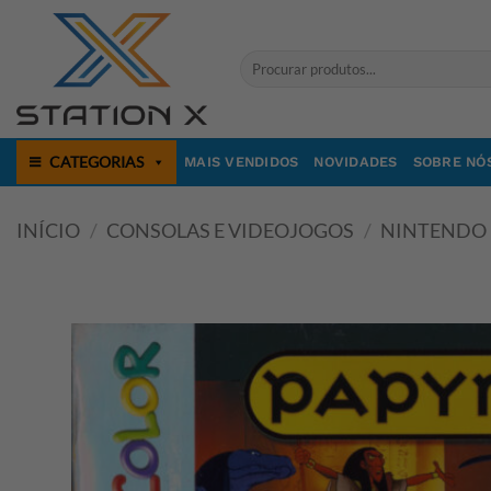
Skip
to
Pesquisar
content
por:
CATEGORIAS
MAIS VENDIDOS
NOVIDADES
SOBRE NÓ
INÍCIO
/
CONSOLAS E VIDEOJOGOS
/
NINTENDO