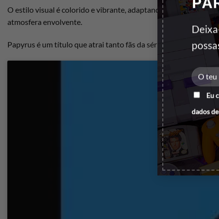
PA
O estilo visual é colorido e vibrante, adaptando-se ao
hardware
atmosfera envolvente.
Deixa
possa
Papyrus é um título que atrai tanto fãs da série de quadrinhos
Eu 
dados de