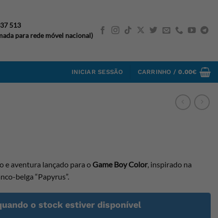
037 513
ada para rede móvel nacional)
INICIAR SESSÃO
CARRINHO /
0.00
€
o e aventura lançado para o
Game Boy Color
, inspirado na
anco-belga “Papyrus”.
quando o stock estiver disponível