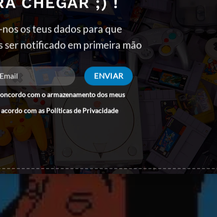
RA CHEGAR ;) !
 do Game Boy Color
com sprites detalhados e animações fluidas. A
-nos os teus dados para que
s ser notificado em primeira mão
 quanto jogadores que apreciam aventuras com temática histórica e
concordo com o armazenamento dos meus
 acordo com as
Políticas de Privacidade