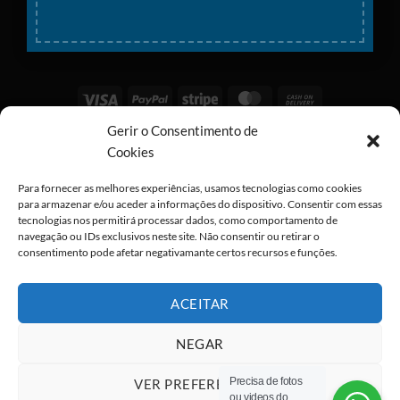
Visa
PayPal
Stripe
MasterCard
Cash
On
Gerir o Consentimento de
Copyright 2026 ©
All rights reserved
Delivery
Cookies
Para fornecer as melhores experiências, usamos tecnologias como cookies
para armazenar e/ou aceder a informações do dispositivo. Consentir com essas
tecnologias nos permitirá processar dados, como comportamento de
navegação ou IDs exclusivos neste site. Não consentir ou retirar o
consentimento pode afetar negativamante certos recursos e funções.
ACEITAR
NEGAR
Precisa de fotos
VER PREFERÊNCIAS
ou videos do