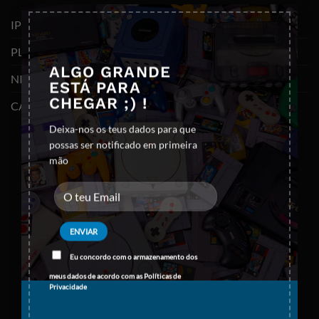
×
IPHONES (RECONDICIONADOS)
PLAYSTATION
ALGO GRANDE
NINTENDO SWITCH
ESTÁ PARA
CHEGAR ;) !
CABOS E ADAPTADORES TYPE-C
Deixa-nos os teus dados para que
possas ser notificado em primeira
mão
Eu concordo com o armazenamento dos
meus dados de acordo com as
Políticas de
Privacidade