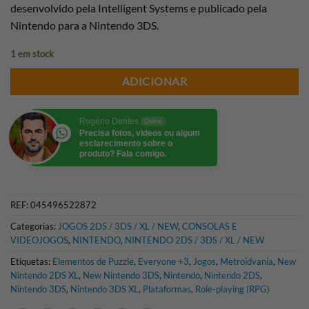
desenvolvido pela Intelligent Systems e publicado pela
Nintendo para a Nintendo 3DS.
1 em stock
ADICIONAR
Rogério Dentes
Online
Precisa fotos, videos ou algum
esclarecimento sobre o
produto? Fala comigo.
REF:
045496522872
Categorias:
JOGOS 2DS / 3DS / XL / NEW
,
CONSOLAS E
VIDEOJOGOS
,
NINTENDO
,
NINTENDO 2DS / 3DS / XL / NEW
Etiquetas:
Elementos de Puzzle
,
Everyone +3
,
Jogos
,
Metroidvania
,
New
Nintendo 2DS XL
,
New Nintendo 3DS
,
Nintendo
,
Nintendo 2DS
,
Nintendo 3DS
,
Nintendo 3DS XL
,
Plataformas
,
Role-playing (RPG)