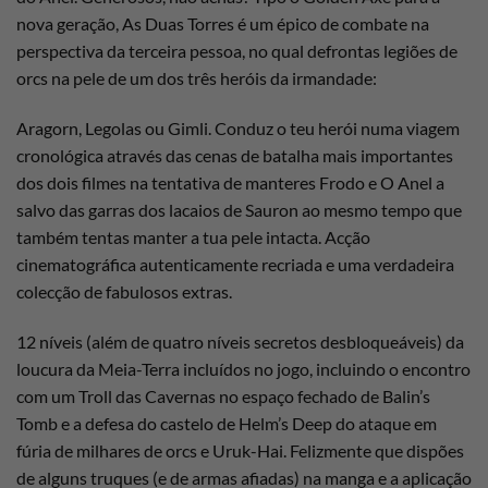
nova geração, As Duas Torres é um épico de combate na
perspectiva da terceira pessoa, no qual defrontas legiões de
orcs na pele de um dos três heróis da irmandade:
Aragorn, Legolas ou Gimli. Conduz o teu herói numa viagem
cronológica através das cenas de batalha mais importantes
dos dois filmes na tentativa de manteres Frodo e O Anel a
salvo das garras dos lacaios de Sauron ao mesmo tempo que
também tentas manter a tua pele intacta. Acção
cinematográfica autenticamente recriada e uma verdadeira
colecção de fabulosos extras.
12 níveis (além de quatro níveis secretos desbloqueáveis) da
loucura da Meia-Terra incluídos no jogo, incluindo o encontro
com um Troll das Cavernas no espaço fechado de Balin’s
Tomb e a defesa do castelo de Helm’s Deep do ataque em
fúria de milhares de orcs e Uruk-Hai. Felizmente que dispões
de alguns truques (e de armas afiadas) na manga e a aplicação