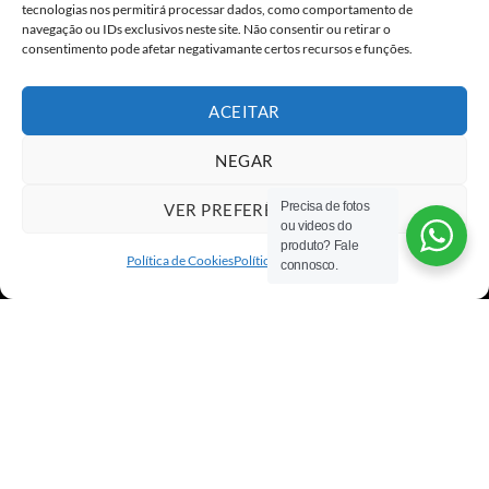
tecnologias nos permitirá processar dados, como comportamento de
navegação ou IDs exclusivos neste site. Não consentir ou retirar o
consentimento pode afetar negativamante certos recursos e funções.
ACEITAR
NEGAR
Precisa de fotos
VER PREFERÊNCIAS
ou videos do
Visa
PayPal
Stripe
MasterCard
Cash
produto? Fale
On
Política de Cookies
Política de privacidade
connosco.
Copyright 2026 ©
All rights reserved
Delivery