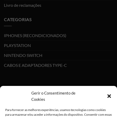
Livro de reclamações
CATEGORIAS
IPHONES (RECONDICIONADOS)
PLAYSTATION
NINTENDO SWITCH
CABOS E ADAPTADORES TYPE-C
Gerir o Consentimento de
Cookies
Para fornecer as melhores experiências, usamos tecnologias como cookies
para armazenar e/ou aceder a informações do dispositivo. Consentir com essas