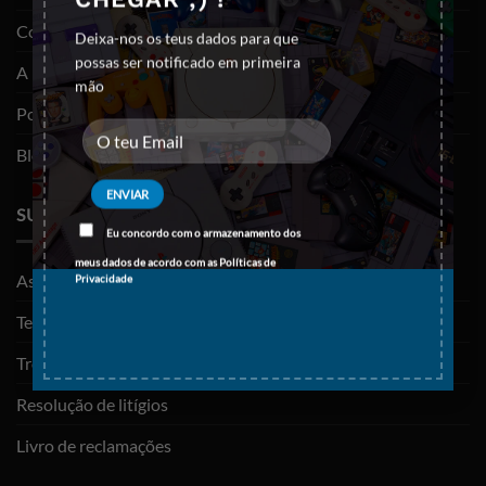
Contactos
Deixa-nos os teus dados para que
possas ser notificado em primeira
A minha conta
mão
Política de privacidade
Blog
SUPORTE
Eu concordo com o armazenamento dos
meus dados de acordo com as
Políticas de
As minhas encomendas
Privacidade
Termos e Condições
Trocas e devoluções
Resolução de litígios
Livro de reclamações