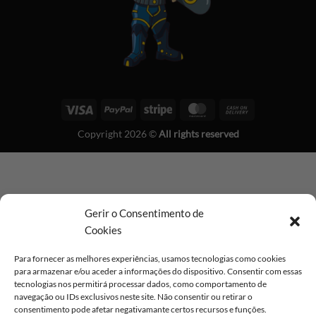
Visa
PayPal
Stripe
MasterCard
Cash
On
Copyright 2026 ©
All rights reserved
Delivery
Gerir o Consentimento de
Cookies
Para fornecer as melhores experiências, usamos tecnologias como cookies
para armazenar e/ou aceder a informações do dispositivo. Consentir com essas
tecnologias nos permitirá processar dados, como comportamento de
navegação ou IDs exclusivos neste site. Não consentir ou retirar o
consentimento pode afetar negativamante certos recursos e funções.