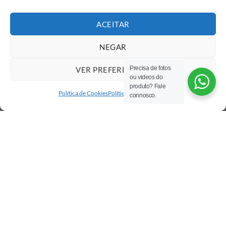
ACEITAR
NEGAR
Precisa de fotos
VER PREFERÊNCIAS
ou videos do
produto? Fale
Política de Cookies
Política de privacidade
connosco.