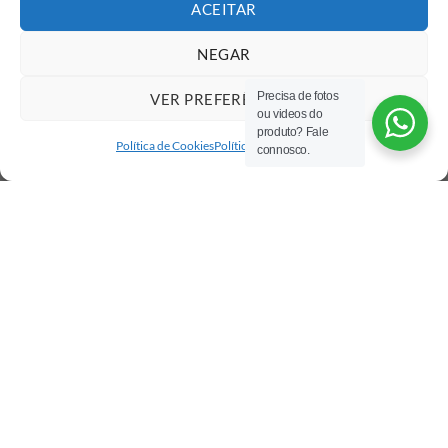
ACEITAR
NEGAR
Precisa de fotos
VER PREFERÊNCIAS
ou videos do
produto? Fale
Política de Cookies
Política de privacidade
connosco.