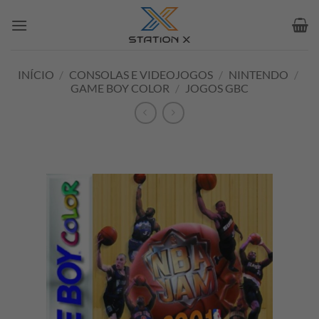
Skip
to
content
INÍCIO
/
CONSOLAS E VIDEOJOGOS
/
NINTENDO
/
GAME BOY COLOR
/
JOGOS GBC