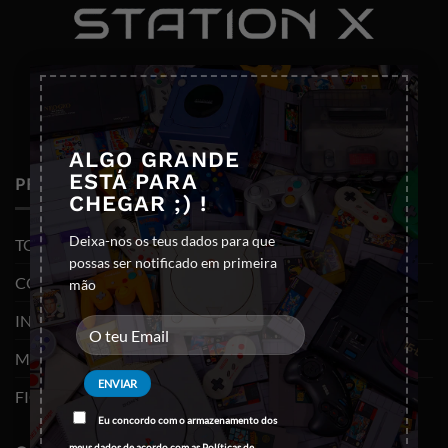
×
ALGO GRANDE
ESTÁ PARA
PRODUTOS
CHEGAR ;) !
Deixa-nos os teus dados para que
TODOS OS PRODUTOS
possas ser notificado em primeira
CONSOLAS E VIDEOJOGOS
mão
INFORMÁTICA
MOBILIDADE
FIGURAS FUNKO POP
Eu concordo com o armazenamento dos
meus dados de acordo com as
Políticas de