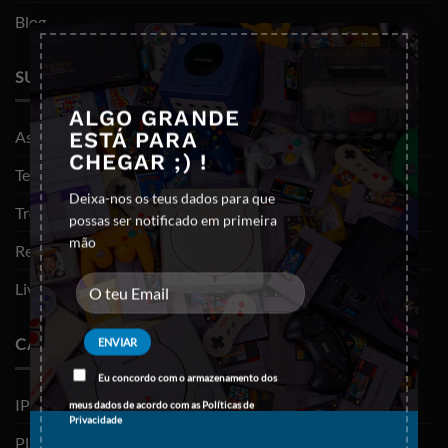
Blog
×
SUPORTE
ALGO GRANDE
As minhas encomendas
ESTÁ PARA
CHEGAR ;) !
Termos e Condições
Deixa-nos os teus dados para que
Trocas e devoluções
possas ser notificado em primeira
mão
Resolução de litígios
Livro de reclamações
CATEGORIAS
Eu concordo com o armazenamento dos
IPHONES (RECONDICIONADOS)
meus dados de acordo com as
Políticas de
Privacidade
PLAYSTATION