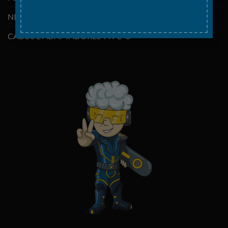
NINTENDO SWITCH
CABOS E ADAPTADORES TYPE-C