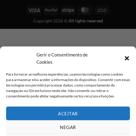
Visa
PayPal
Stripe
MasterCard
Cash
On
Copyright 2026 ©
All rights reserved
Delivery
Gerir o Consentimento de
Cookies
Para fornecer as melhores experiências, usamos tecnologias como cookies
para armazenar e/ou aceder a informações do dispositivo. Consentir com essas
tecnologias nos permitirá processar dados, como comportamento de
navegação ou IDs exclusivos neste site. Não consentir ou retirar o
consentimento pode afetar negativamante certos recursos e funções.
ACEITAR
NEGAR