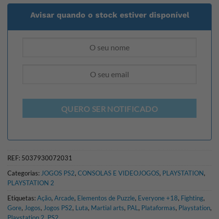
Avisar quando o stock estiver disponível
QUERO SER NOTIFICADO
REF:
5037930072031
Categorias:
JOGOS PS2
,
CONSOLAS E VIDEOJOGOS
,
PLAYSTATION
,
PLAYSTATION 2
Etiquetas:
Ação
,
Arcade
,
Elementos de Puzzle
,
Everyone +18
,
Fighting
,
Gore
,
Jogos
,
Jogos PS2
,
Luta
,
Martial arts
,
PAL
,
Plataformas
,
Playstation
,
Playstation 2
,
PS2