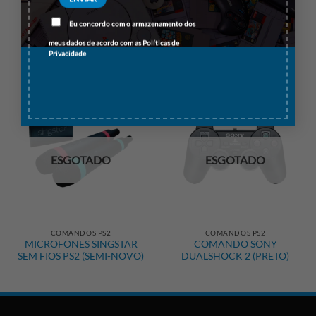
BASS MASTER FISHING
CARTÃO DE MEMÓRIA
(C/CANA INTERACTIVA)
SONY 8MB (PRETO) PS2
Eu concordo com o armazenamento dos
PS2 (NOVO)
(SEMI-NOVO)
meus dados de acordo com as
Políticas de
39.50
€
12.50
€
IVA incluido
Privacidade
ESGOTADO
ESGOTADO
COMANDOS PS2
COMANDOS PS2
MICROFONES SINGSTAR
COMANDO SONY
SEM FIOS PS2 (SEMI-NOVO)
DUALSHOCK 2 (PRETO)