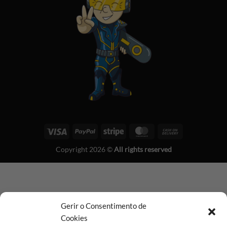
Visa
PayPal
Stripe
MasterCard
Cash
On
Copyright 2026 ©
All rights reserved
Delivery
Gerir o Consentimento de
Cookies