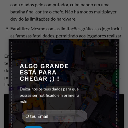
controlados pelo computador, culminando em uma
batalha final contra o chefe. Não há modos multiplayer
devido às limitações do hardware.
Fatalities
: Mesmo com as limitações gráficas, o jogo inclui
as famosas fatalidades, permitindo aos jogadores realizar
×
movimentos finais brutais e espetaculares.
Em resumo,
Mortal Kombat 4 para Game Boy Color
é uma
tentativa ambiciosa de trazer a experiência de um dos jogos
ALGO GRANDE
de luta mais icônicos para um console portátil,
ESTÁ PARA
proporcionando diversão e nostalgia, apesar das inevitáveis
CHEGAR ;) !
limitações técnicas.
Deixa-nos os teus dados para que
possas ser notificado em primeira
mão