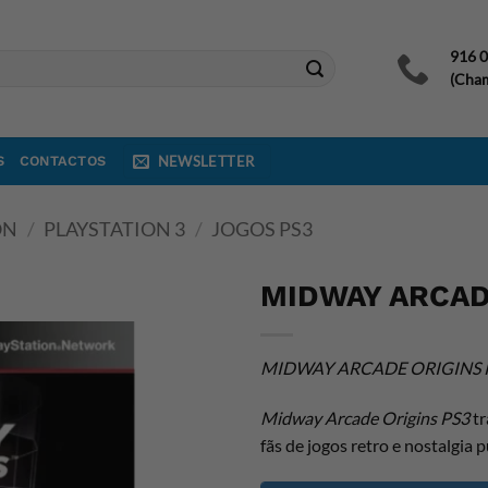
916 
(Cham
S
CONTACTOS
NEWSLETTER
ON
/
PLAYSTATION 3
/
JOGOS PS3
MIDWAY ARCAD
MIDWAY ARCADE ORIGINS 
Midway Arcade Origins PS3
tr
fãs de jogos retro e nostalgia p