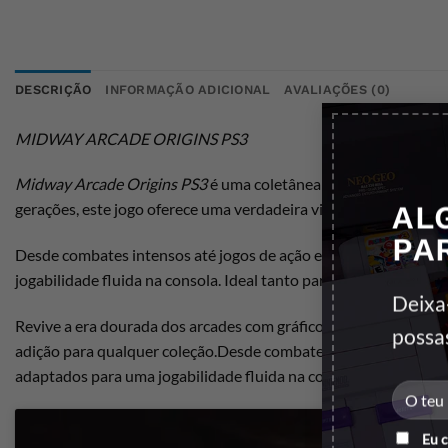
DESCRIÇÃO
INFORMAÇÃO ADICIONAL
AVALIAÇÕES (0)
MIDWAY ARCADE ORIGINS PS3
Midway Arcade Origins PS3
é uma coletânea imperdível que reú
AL
gerações, este jogo oferece uma verdadeira viagem nostálgica ao
PA
Desde combates intensos até jogos de ação e habilidade,
Midwa
jogabilidade fluida na consola. Ideal tanto para fãs retro com
Deixa
Revive a era dourada dos arcades com gráficos clássicos pres
possa
adição para qualquer coleção.Desde combates intensos até jogo
adaptados para uma jogabilidade fluida na consola. Ideal tant
Eu 