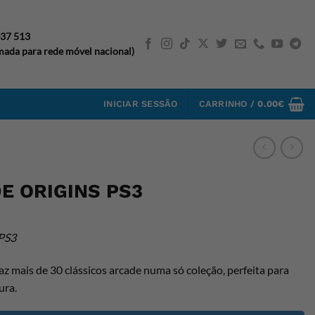
037 513
ada para rede móvel nacional)
INICIAR SESSÃO
CARRINHO /
0.00
€
E ORIGINS PS3
PS3
az mais de 30 clássicos arcade numa só coleção, perfeita para
ura.