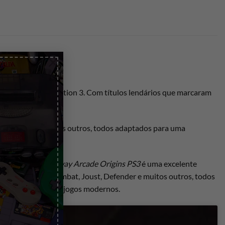
×
nte na tua PlayStation 3. Com títulos lendários que marcaram
te viciantes.
, Defender e muitos outros, todos adaptados para uma
ogos modernos.
des pessoais.
Midway Arcade Origins PS3
é uma excelente
os como Mortal Kombat, Joust, Defender e muitos outros, todos
as origens dos videojogos modernos.