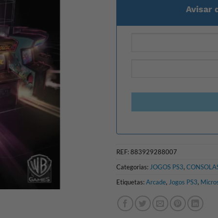
Avisar 
REF:
883929288007
Categorias:
JOGOS PS3
,
CONSOLAS
Etiquetas:
Arcade
,
Jogos PS3
,
Micro