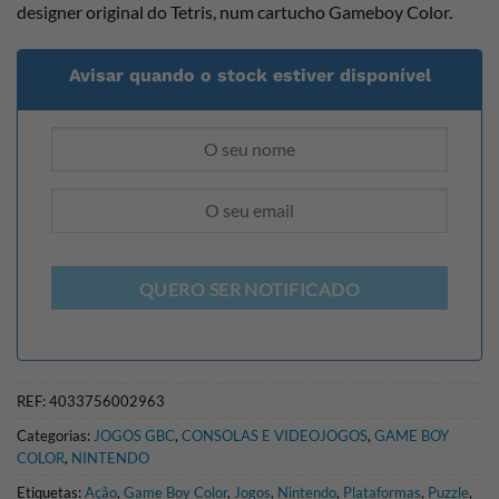
designer original do Tetris, num cartucho Gameboy Color.
Avisar quando o stock estiver disponível
QUERO SER NOTIFICADO
REF:
4033756002963
Categorias:
JOGOS GBC
,
CONSOLAS E VIDEOJOGOS
,
GAME BOY
COLOR
,
NINTENDO
Etiquetas:
Ação
,
Game Boy Color
,
Jogos
,
Nintendo
,
Plataformas
,
Puzzle
,