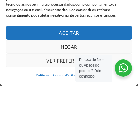
tecnologias nos permitirá processar dados, como comportamento de
navegação ou IDs exclusivos neste site. Não consentir ou retirar o
consentimento pode afetar negativamante certos recursos e funções.
ACEITAR
NEGAR
Precisa de fotos
VER PREFERÊNCIAS
ou videos do
produto? Fale
Política de Cookies
Política de privacidade
connosco.