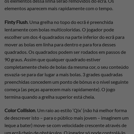
os elementos dessa linha serão removidos do ecrã. Os
elementos aparecem mais rapidamente com o tempo.
Finty Flush
. Uma grelha no topo do ecrã é preenchida
lentamente com bolas multicoloridas. O jogador pode
escolher um dos 4 quadrados na parte inferior do ecrã para
mover as bolas em linha para dentro e para fora desses
quadrados. Os quadrados podem ser rodados em passos de
90 graus. Assim que qualquer quadrado estiver
completamente cheio de bolas da mesma cor, o seu conteúdo
esvazia-se para dar lugar a mais bolas. 3 grades quadradas
preenchidas concedem um ponto de bónus e o nível seguinte
começa (as peças aparecem mais rapidamente). O jogo
termina quando a grelha superior está cheia.
Color Collision
. Um raio ao estilo ‘Qix’ (não há melhor forma
de descrever isto – para o público mais jovem – imaginem um
leque a bater) move-se com velocidade crescente através de
um ecrã cheio de obstáculos. O jogador só pode controlá-lo