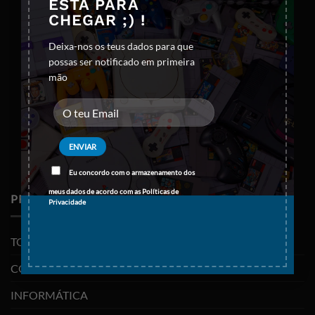
ESTÁ PARA
CHEGAR ;) !
Deixa-nos os teus dados para que
possas ser notificado em primeira
mão
Eu concordo com o armazenamento dos
meus dados de acordo com as
Políticas de
PRODUTOS
Privacidade
TODOS OS PRODUTOS
CONSOLAS E VIDEOJOGOS
INFORMÁTICA