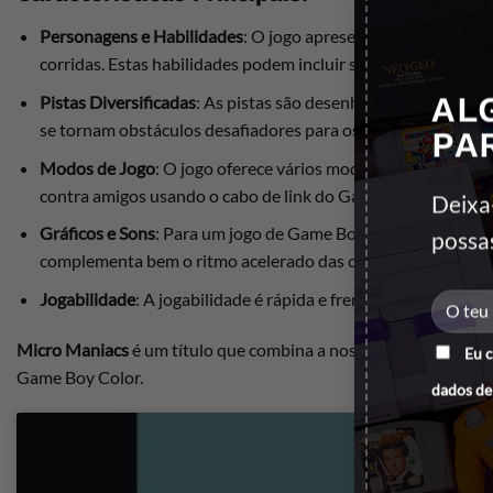
Personagens e Habilidades
: O jogo apresenta uma variedad
corridas. Estas habilidades podem incluir saltos, ataques e 
AL
Pistas Diversificadas
: As pistas são desenhadas para simular
se tornam obstáculos desafiadores para os personagens min
PA
Modos de Jogo
: O jogo oferece vários modos de jogo, inclu
contra amigos usando o cabo de link do Game Boy Color.
Deixa
Gráficos e Sons
: Para um jogo de Game Boy Color,
Micro Ma
possa
complementa bem o ritmo acelerado das corridas.
Jogabilidade
: A jogabilidade é rápida e frenética, exigindo r
Micro Maniacs
é um título que combina a nostalgia dos clássic
Eu 
Game Boy Color.
dados de