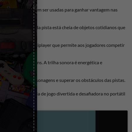
×
s especiais que podem ser usadas para ganhar vantagem nas
salas de estar. Cada pista está cheia de objetos cotidianos que
sso, há um modo multiplayer que permite aos jogadores competir
entes e personagens. A trilha sonora é energética e
des especiais dos personagens e superar os obstáculos das pistas.
do uma experiência de jogo divertida e desafiadora no portátil