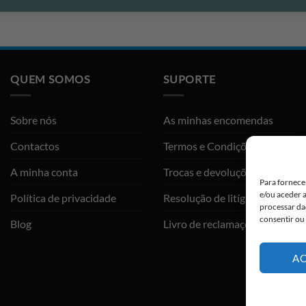
QUEM SOMOS
SUPORTE
Sobre nós
As minhas encomendas
Contactos
Termos e Condições
A minha conta
Trocas e devoluções
Para fornece
e/ou aceder 
Política de privacidade
Resolução de litígios
processar da
consentir ou
Blog
Livro de reclamações
AC