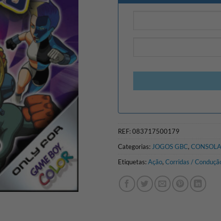
REF:
083717500179
Categorias:
JOGOS GBC
,
CONSOLA
Etiquetas:
Ação
,
Corridas / Conduçã