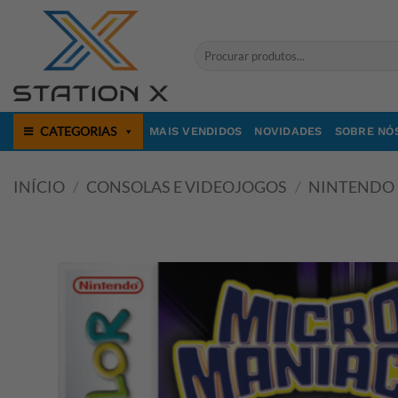
Skip
to
Pesquisar
content
por:
CATEGORIAS
MAIS VENDIDOS
NOVIDADES
SOBRE NÓ
INÍCIO
/
CONSOLAS E VIDEOJOGOS
/
NINTENDO