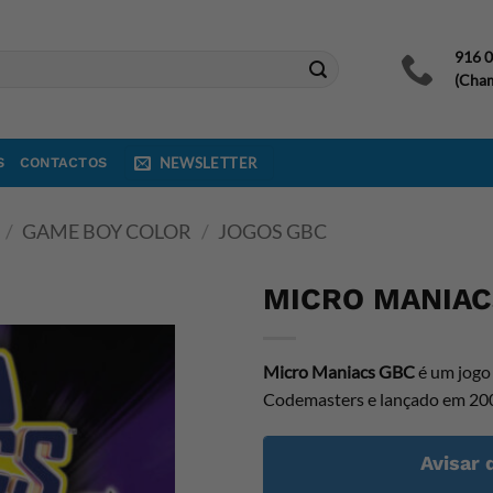
916 
(Cham
S
CONTACTOS
NEWSLETTER
/
GAME BOY COLOR
/
JOGOS GBC
MICRO MANIAC
Micro Maniacs GBC
é um jogo 
Codemasters e lançado em 20
Avisar 