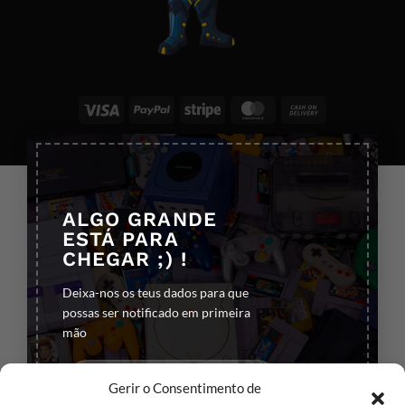
Visa
PayPal
Stripe
MasterCard
Cash
On
×
Copyright 2026 ©
All rights reserved
Delivery
ALGO GRANDE
ESTÁ PARA
CHEGAR ;) !
Deixa-nos os teus dados para que
possas ser notificado em primeira
mão
Gerir o Consentimento de