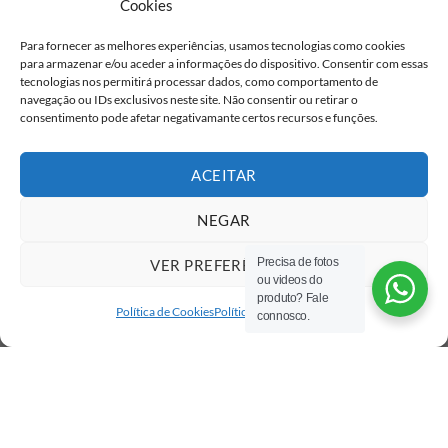
Cookies
Para fornecer as melhores experiências, usamos tecnologias como cookies
Eu concordo com o armazenamento dos
para armazenar e/ou aceder a informações do dispositivo. Consentir com essas
tecnologias nos permitirá processar dados, como comportamento de
meus dados de acordo com as
Políticas de
Privacidade
navegação ou IDs exclusivos neste site. Não consentir ou retirar o
consentimento pode afetar negativamante certos recursos e funções.
ACEITAR
NEGAR
Precisa de fotos
VER PREFERÊNCIAS
ou videos do
produto? Fale
Política de Cookies
Política de privacidade
connosco.