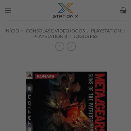
Skip
to
content
INÍCIO
/
CONSOLAS E VIDEOJOGOS
/
PLAYSTATION
/
PLAYSTATION 3
/
JOGOS PS3