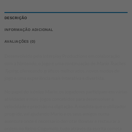
DESCRIÇÃO
INFORMAÇÃO ADICIONAL
AVALIAÇÕES (0)
Desenvolvido pela Interplay Productions em colaboração
com a Nintendo, o jogo é uma continuação de
Mario Teaches
Typing
, oferecendo gráficos melhorados, novos modos de
jogo e uma experiência mais interativa e divertida.
No papel do icónico Mario, os jogadores participam em várias
atividades e mini-jogos concebidos para desenvolver a
velocidade e precisão na digitação. À medida que o utilizador
progride, vai ajudando Mario e os seus amigos numa
aventura onde é necessário derrotar Bowser e restaurar a
ordem no Reino Cogumelo, tudo através da escrita correta