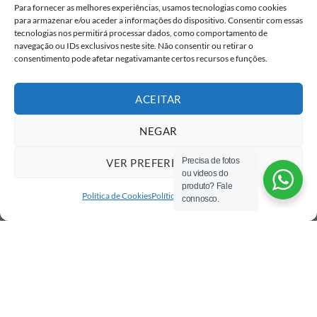
Para fornecer as melhores experiências, usamos tecnologias como cookies
para armazenar e/ou aceder a informações do dispositivo. Consentir com essas
tecnologias nos permitirá processar dados, como comportamento de
navegação ou IDs exclusivos neste site. Não consentir ou retirar o
consentimento pode afetar negativamante certos recursos e funções.
ACEITAR
NEGAR
Precisa de fotos
VER PREFERÊNCIAS
ou videos do
produto? Fale
Política de Cookies
Política de privacidade
connosco.