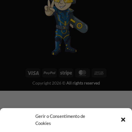
Visa
PayPal
Stripe
MasterCard
Cash
On
Copyright 2026 ©
All rights reserved
Delivery
Gerir o Consentimento de
Cookies