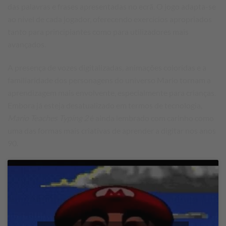
das palavras e frases apresentadas no ecrã. O jogo adapta-se
ao nível de cada jogador, oferecendo exercícios apropriados
tanto para principiantes como para utilizadores mais
avançados.
A presença de vozes digitalizadas, animações coloridas e a
familiaridade dos personagens do universo Mario tornam a
aprendizagem mais envolvente, especialmente para crianças.
Embora já esteja desatualizado em termos de tecnologia,
Mario Teaches Typing 2
é ainda lembrado com carinho como
uma das formas mais criativas de aprender a digitar nos anos
90.