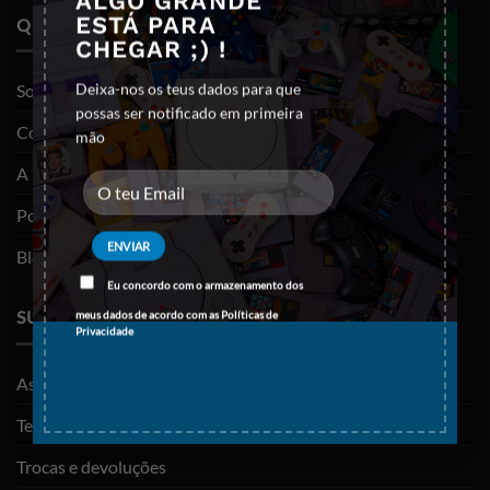
ALGO GRANDE
ESTÁ PARA
QUEM SOMOS
CHEGAR ;) !
Deixa-nos os teus dados para que
Sobre nós
possas ser notificado em primeira
Contactos
mão
A minha conta
Política de privacidade
Blog
Eu concordo com o armazenamento dos
SUPORTE
meus dados de acordo com as
Políticas de
Privacidade
As minhas encomendas
Termos e Condições
Trocas e devoluções