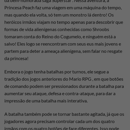
da bem-humorada saga Superstar . Nessa aventura, a
Princesa Peach faz uma viagem em uma máquina do tempo,
mas quando ela volta, só tem um monstro lá dentro! Os
heróicos irmãos viajam no tempo apenas para descobrir que
formas de vida alienígenas conhecidas como Shroobs
tomaram conta do Reino do Cogumelo, e ninguém está a
salvo! Eles logo se reencontram com seus eus mais jovens e
partem para deter a ameaça alienígena, sem falar no resgate
da princesa!
Embora o jogo tenha batalhas por turnos, ele segue a
tradição dos jogos anteriores do Mario RPG , em que botões
de comando podem ser pressionados durante a batalha para
aumentar seu ataque, defesa e contra-ataque, para dar a
impressão de uma batalha mais interativa.
A batalha também pode se tornar bastante agitada, já que os
jogadores agora precisam controlar cada um dos quatro
irmãos com os quatro botões de face diferentes. Isso pode