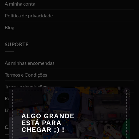
A minha conta
Política de privacidade
Blog
SUPORTE
As minhas encomendas
Termos e Condições
Trocas e devoluções
×
Resolução de litígios
Livro de reclamações
ALGO GRANDE
ESTÁ PARA
CATEGORIAS
CHEGAR ;) !