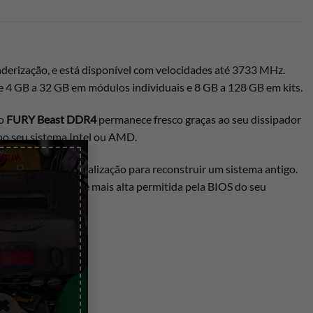
erização, e está disponível com velocidades até 3733 MHz.
 4 GB a 32 GB em módulos individuais e 8 GB a 128 GB em kits.
lo
FURY Beast DDR4
permanece fresco graças ao seu dissipador
 no seu sistema Intel ou AMD.
×
ue procure uma atualização para reconstruir um sistema antigo.
 para a velocidade mais alta permitida pela BIOS do seu