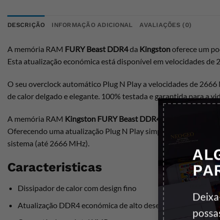
DESCRIÇÃO
INFORMAÇÃO ADICIONAL
AVALIAÇÕES (0)
A memória RAM
FURY Beast DDR4
da
Kingston
oferece um po
Esta atualização económica está disponível em velocidades de
O seu overclock automático Plug N Play a velocidades de 2666
de calor delgado e elegante. 100% testada e garantida para a vi
A memória RAM
Kingston
FURY Beast DDR4
é a escolha perfe
Oferecendo uma atualização Plug N Play simples e fácil, a mem
sistema (até 2666 MHz).
AL
Caracteristicas
PA
Dissipador de calor com design fino
Deixa
Atualização DDR4 económica de alto desempenho
possa