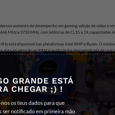
deroso aumento de desempenho em gaming, edição de vídeo e rend
 2666 MHz a 3733 MHz, com latências de CL15 a 19, capacidades de
 MHz está disponível nas plataformas Intel XMP e Ryzen. O módu
da, esta atualização de RAM é muito fácil e descomplicada de usar
ita para desenvolvedores de sistemas e para qualquer utilizador q
ória
Kingston FURY Beast DDR4
fará o overclock automaticamente
GO GRANDE ESTÁ
RA CHEGAR ;) !
-nos os teus dados para que
s ser notificado em primeira mão