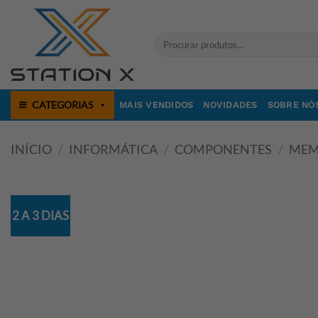
Skip
to
Pesquisar
content
por:
CATEGORIAS
MAIS VENDIDOS
NOVIDADES
SOBRE NÓ
INÍCIO
/
INFORMÁTICA
/
COMPONENTES
/
MEM
2 A 3 DIAS