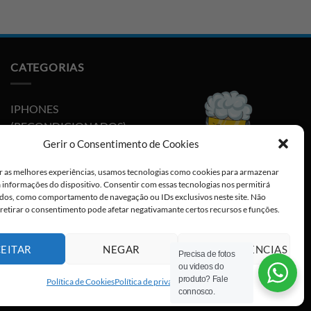
CATEGORIAS
IPHONES
(RECONDICIONADOS)
Gerir o Consentimento de Cookies
PLAYSTATION
r as melhores experiências, usamos tecnologias como cookies para armazenar
NINTENDO SWITCH
a informações do dispositivo. Consentir com essas tecnologias nos permitirá
dos, como comportamento de navegação ou IDs exclusivos neste site. Não
CABOS E ADAPTADORES
 retirar o consentimento pode afetar negativamante certos recursos e funções.
TYPE-C
EITAR
NEGAR
VER PREFERÊNCIAS
Precisa de fotos
ou videos do
produto? Fale
Política de Cookies
Política de privacidade
Visa
PayPal
Stripe
MasterCard
Cas
connosco.
On