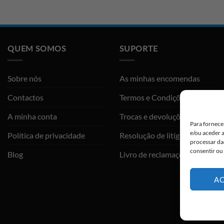
QUEM SOMOS
SUPORTE
Sobre nós
As minhas encomendas
Contactos
Termos e Condições
A minha conta
Trocas e devoluções
Para fornece
e/ou aceder 
Política de privacidade
Resolução de litígios
processar da
consentir ou
Blog
Livro de reclamações
AC