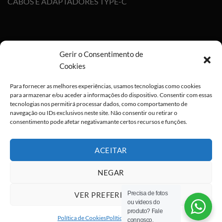
CABOS E ADAPTADORES TYPE-C
Gerir o Consentimento de
Cookies
Para fornecer as melhores experiências, usamos tecnologias como cookies
para armazenar e/ou aceder a informações do dispositivo. Consentir com essas
tecnologias nos permitirá processar dados, como comportamento de
navegação ou IDs exclusivos neste site. Não consentir ou retirar o
consentimento pode afetar negativamante certos recursos e funções.
ACEITAR
NEGAR
Precisa de fotos
VER PREFERÊNCIAS
ou videos do
Visa
PayPal
Stripe
MasterCard
Cash
produto? Fale
On
Política de Cookies
Política de privacidade
connosco.