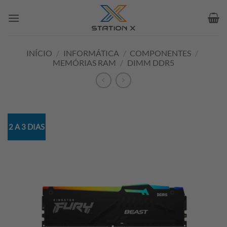
Skip
to
content
INÍCIO
/
INFORMÁTICA
/
COMPONENTES
/
MEMÓRIAS RAM
/
DIMM DDR5
2 A 3 DIAS