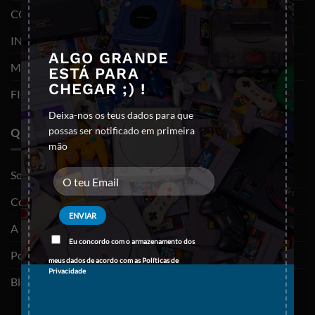
×
CONSOLAS E VIDEOJOGOS
INFORMÁTICA
ALGO GRANDE
MOBILIDADE
ESTÁ PARA
CHEGAR ;) !
FIGURAS FUNKO POP
Deixa-nos os teus dados para que
possas ser notificado em primeira
QUEM SOMOS
mão
Sobre nós
Contactos
A minha conta
Eu concordo com o armazenamento dos
Política de privacidade
meus dados de acordo com as
Políticas de
Privacidade
Blog