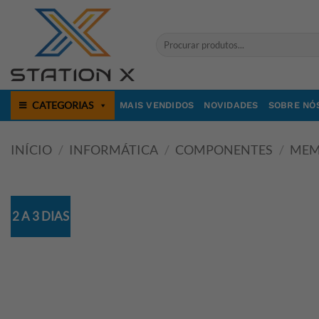
Skip
to
Pesquisar
content
por:
CATEGORIAS
MAIS VENDIDOS
NOVIDADES
SOBRE NÓ
INÍCIO
/
INFORMÁTICA
/
COMPONENTES
/
MEM
2 A 3 DIAS