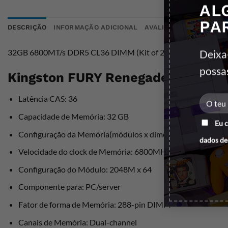
AL
PA
DESCRIÇÃO
INFORMAÇÃO ADICIONAL
AVALIAÇÕES (0)
32GB 6800MT/s DDR5 CL36 DIMM (Kit of 2) FURY Renegad
Deixa
possa
Kingston FURY Renegade RGB XMP
Latência CAS: 36
Capacidade de Memória: 32 GB
Eu 
Configuração da Memória(módulos x dimensões): 2 x 16 GB
dados de
Velocidade do clock de Memória: 6800MHZ
Configuração do Módulo: 2048M x 64
Componente para: PC/server
Fator de forma de Memória: 288-pin DIMM
Canais de Memória: Dual-channel