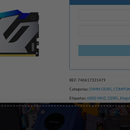
REF:
740617331479
Categorias:
DIMM DDR5
,
COMPON
Etiquetas:
6800 MHZ
,
DDR5
,
Kings