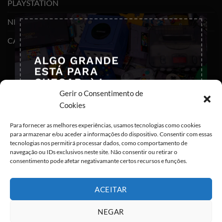
PLAYSTATION
×
NINTENDO SWITCH
CABOS E ADAPTADORES TYPE-C
ALGO GRANDE
ESTÁ PARA
CHEGAR ;) !
Gerir o Consentimento de
Deixa-nos os teus dados para que
Cookies
possas ser notificado em primeira
mão
Para fornecer as melhores experiências, usamos tecnologias como cookies
para armazenar e/ou aceder a informações do dispositivo. Consentir com essas
tecnologias nos permitirá processar dados, como comportamento de
navegação ou IDs exclusivos neste site. Não consentir ou retirar o
consentimento pode afetar negativamante certos recursos e funções.
ACEITAR
Eu concordo com o armazenamento dos
meus dados de acordo com as
Políticas de
Privacidade
NEGAR