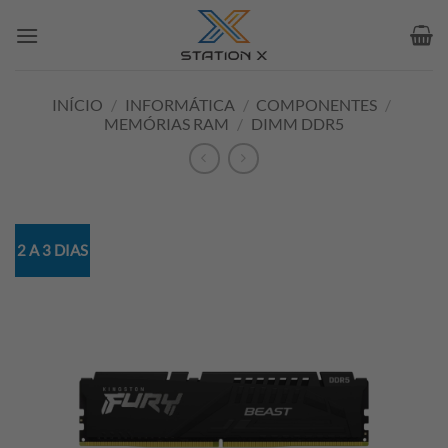
Skip
to
content
INÍCIO
/
INFORMÁTICA
/
COMPONENTES
/
MEMÓRIAS RAM
/
DIMM DDR5
2 A 3 DIAS