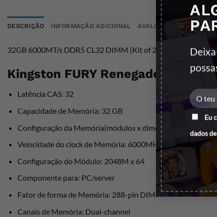
AL
PA
DESCRIÇÃO
INFORMAÇÃO ADICIONAL
AVALIAÇÕES (0)
32GB 6000MT/s DDR5 CL32 DIMM (Kit of 2) FURY Renegade
Deixa
possa
Kingston FURY Renegade RGB DDR
Latência CAS: 32
Capacidade de Memória: 32 GB
Eu 
Configuração da Memória(módulos x dimensões): 2 x 16 GB
dados de
Velocidade do clock de Memória: 6000MHZ
Configuração do Módulo: 2048M x 64
Componente para: PC/server
Fator de forma de Memória: 288-pin DIMM
Canais de Memória: Dual-channel