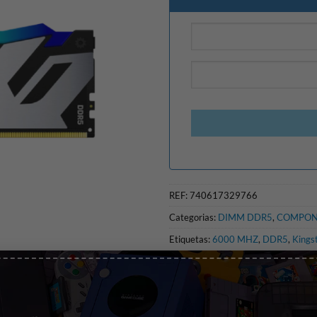
REF:
740617329766
Categorias:
DIMM DDR5
,
COMPON
Etiquetas:
6000 MHZ
,
DDR5
,
Kings