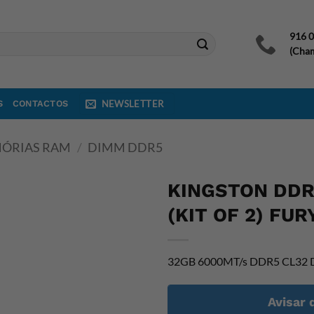
916 
(Cham
S
CONTACTOS
NEWSLETTER
ÓRIAS RAM
/
DIMM DDR5
KINGSTON DDR
(KIT OF 2) FU
32GB 6000MT/s DDR5 CL32 D
Avisar 