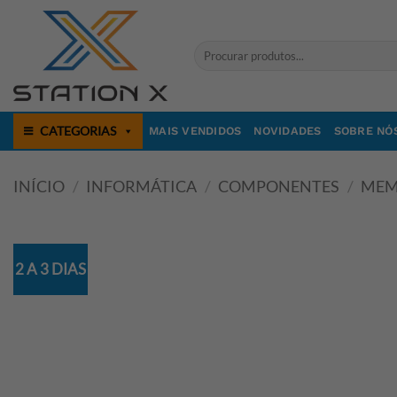
Skip
to
Pesquisar
content
por:
CATEGORIAS
MAIS VENDIDOS
NOVIDADES
SOBRE NÓ
INÍCIO
/
INFORMÁTICA
/
COMPONENTES
/
MEM
2 A 3 DIAS