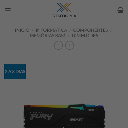
Skip
to
content
INÍCIO
/
INFORMÁTICA
/
COMPONENTES
/
MEMÓRIAS RAM
/
DIMM DDR5
2 A 3 DIAS