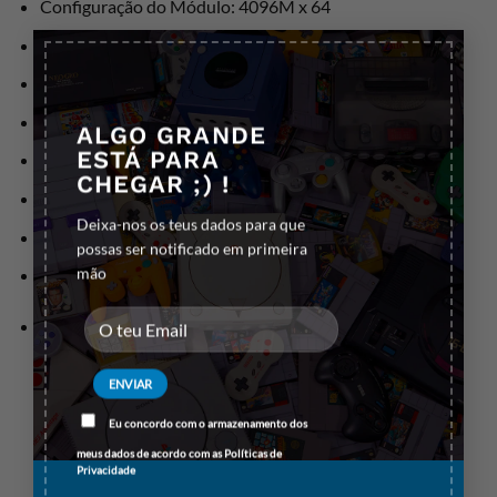
Configuração do Módulo: 4096M x 64
×
Componente para: PC/server
Fator de forma de Memória: 288-pin DIMM
Canais de Memória: Dual-channel
ALGO GRANDE
ESTÁ PARA
Intel Extreme Memory Profile (XMP): Sim
CHEGAR ;) !
Tipo de Refrigeração: Dissipador de Calor
Deixa-nos os teus dados para que
Voltagem de Memória: 1.25V
possas ser notificado em primeira
mão
Classificação da Memória: 1
Pesos e dimensões
Largura: 133,3 mm
Profundidade: 7,11 mm
Eu concordo com o armazenamento dos
Altura: 42,2 mm
meus dados de acordo com as
Políticas de
Privacidade