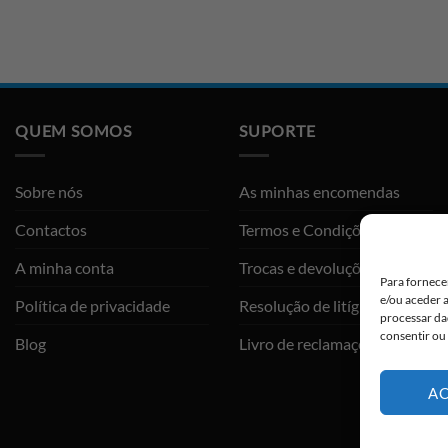
QUEM SOMOS
SUPORTE
Sobre nós
As minhas encomendas
Contactos
Termos e Condições
A minha conta
Trocas e devoluções
Para fornece
e/ou aceder 
Política de privacidade
Resolução de litígios
processar da
consentir ou
Blog
Livro de reclamações
AC