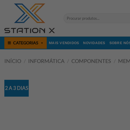
Skip
to
Pesquisar
content
por:
CATEGORIAS
MAIS VENDIDOS
NOVIDADES
SOBRE NÓ
INÍCIO
/
INFORMÁTICA
/
COMPONENTES
/
MEM
2 A 3 DIAS