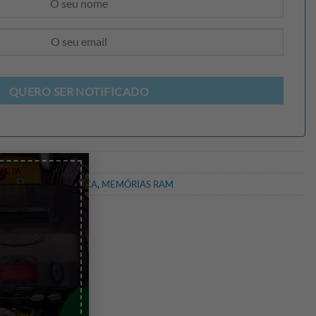
QUERO SER NOTIFICADO
×
ENTES
,
INFORMÁTICA
,
MEMÓRIAS RAM
ton
,
SO-DIMM