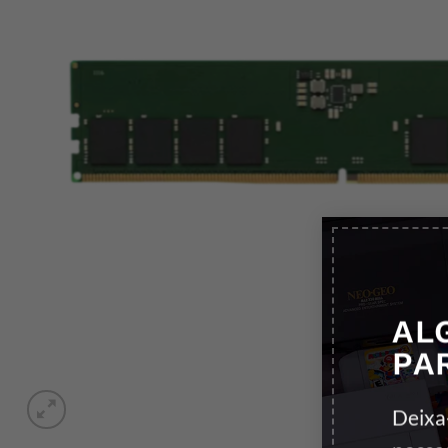
AL
PA
Deixa