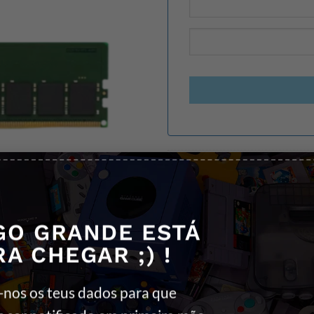
REF:
740617332780
Categorias:
DIMM DDR5
,
COMPON
Etiquetas:
5200 MHZ
,
DDR5
,
Kings
GO GRANDE ESTÁ
RA CHEGAR ;) !
-nos os teus dados para que