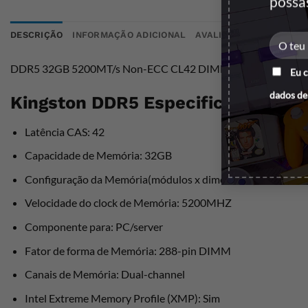
possa
DESCRIÇÃO
INFORMAÇÃO ADICIONAL
AVALIAÇÕES (0)
DDR5 32GB 5200MT/s Non-ECC CL42 DIMM 2Rx8
Eu 
dados de
Kingston DDR5 Especificações:
Latência CAS: 42
Capacidade de Memória: 32GB
Configuração da Memória(módulos x dimensões): 1 x 32 GB
Velocidade do clock de Memória: 5200MHZ
Componente para: PC/server
Fator de forma de Memória: 288-pin DIMM
Canais de Memória: Dual-channel
Intel Extreme Memory Profile (XMP): Sim