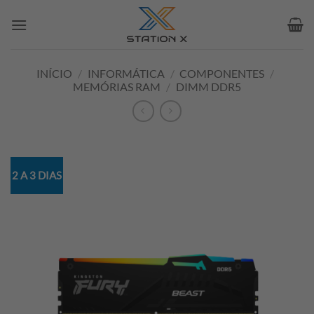
Skip
to
content
INÍCIO
/
INFORMÁTICA
/
COMPONENTES
/
MEMÓRIAS RAM
/
DIMM DDR5
2 A 3 DIAS