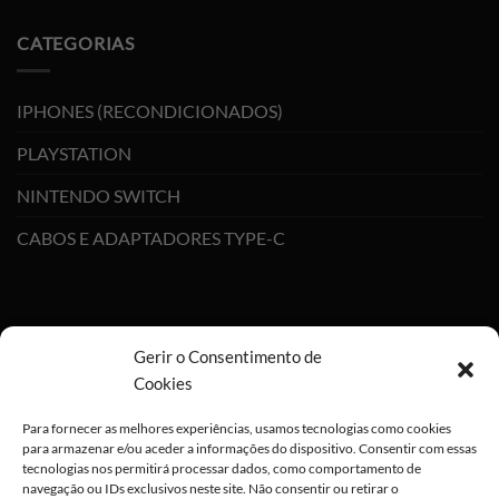
CATEGORIAS
IPHONES (RECONDICIONADOS)
PLAYSTATION
NINTENDO SWITCH
CABOS E ADAPTADORES TYPE-C
Gerir o Consentimento de
×
Cookies
Para fornecer as melhores experiências, usamos tecnologias como cookies
para armazenar e/ou aceder a informações do dispositivo. Consentir com essas
ALGO GRANDE
tecnologias nos permitirá processar dados, como comportamento de
ESTÁ PARA
navegação ou IDs exclusivos neste site. Não consentir ou retirar o