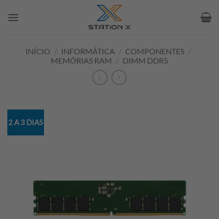
Skip
to
content
INÍCIO
/
INFORMÁTICA
/
COMPONENTES
/
MEMÓRIAS RAM
/
DIMM DDR5
2 A 3 DIAS