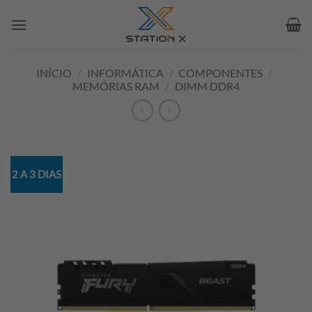
Skip
to
content
INÍCIO
/
INFORMÁTICA
/
COMPONENTES
/
MEMÓRIAS RAM
/
DIMM DDR4
2 A 3 DIAS