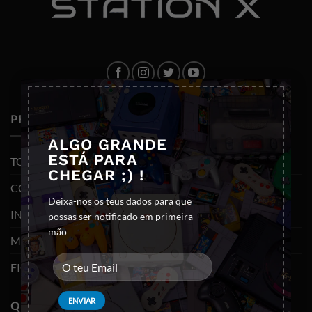
×
PRODUTOS
ALGO GRANDE
ESTÁ PARA
TODOS OS PRODUTOS
CHEGAR ;) !
CONSOLAS E VIDEOJOGOS
Deixa-nos os teus dados para que
INFORMÁTICA
possas ser notificado em primeira
mão
MOBILIDADE
FIGURAS FUNKO POP
QUEM SOMOS