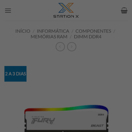
Skip
to
content
INÍCIO
/
INFORMÁTICA
/
COMPONENTES
/
MEMÓRIAS RAM
/
DIMM DDR4
2 A 3 DIAS