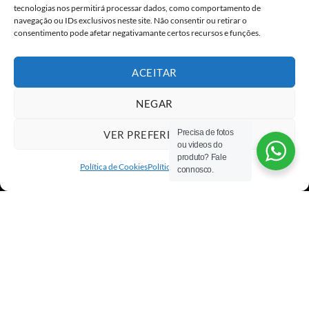
tecnologias nos permitirá processar dados, como comportamento de
navegação ou IDs exclusivos neste site. Não consentir ou retirar o
consentimento pode afetar negativamante certos recursos e funções.
ACEITAR
NEGAR
Precisa de fotos
VER PREFERÊNCIAS
ou videos do
Visa
PayPal
Stripe
MasterCard
Cash
produto? Fale
On
Política de Cookies
Política de privacidade
connosco.
Copyright 2026 ©
All rights reserved
Delivery