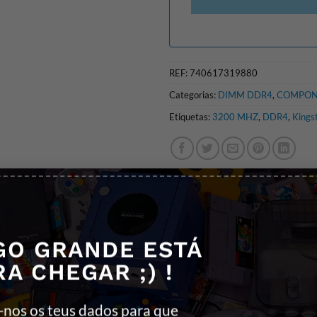
REF:
740617319880
Categorias:
DIMM DDR4
,
COMPON
Etiquetas:
3200 MHZ
,
DDR4
,
Kings
GO GRANDE ESTÁ
RA CHEGAR ;) !
umento de desempenho para jogos, edio de vídeo e renderizao c
atncias de CL15 a 19, capacidades de 4 GB a 32 GB em módulos in
l XMP e Ryzen. O módulo FURY Beast DDR4 permanece frio graas ao
-nos os teus dados para que