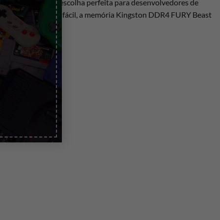
4 da Kingston é a escolha perfeita para desenvolvedores de
ug N Play simples e fácil, a memória Kingston DDR4 FURY Beast