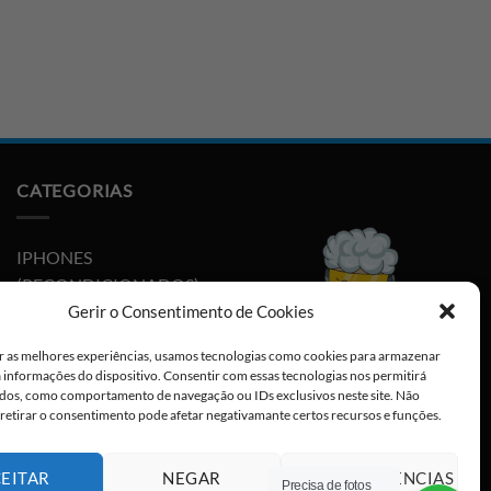
CATEGORIAS
IPHONES
(RECONDICIONADOS)
Gerir o Consentimento de Cookies
PLAYSTATION
r as melhores experiências, usamos tecnologias como cookies para armazenar
NINTENDO SWITCH
a informações do dispositivo. Consentir com essas tecnologias nos permitirá
dos, como comportamento de navegação ou IDs exclusivos neste site. Não
CABOS E ADAPTADORES
 retirar o consentimento pode afetar negativamante certos recursos e funções.
TYPE-C
EITAR
NEGAR
VER PREFERÊNCIAS
Precisa de fotos