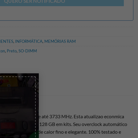
QUERO SER NOTIFICADO
ENTES
,
INFORMÁTICA
,
MEMÓRIAS RAM
ton
,
Preto
,
SO-DIMM
×
om velocidades de até 3733 MHz. Esta atualizao econmica
dividuais e 8 GB a 128 GB em kits. Seu overclock automático
 seu dissipador de calor fino e elegante. 100% testado e