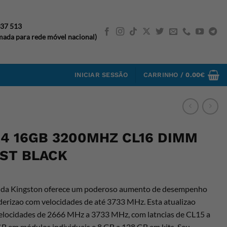
037 513
ada para rede móvel nacional)
INICIAR SESSÃO
CARRINHO /
0.00
€
4 16GB 3200MHZ CL16 DIMM
AST BLACK
da Kingston oferece um poderoso aumento de desempenho
nderizao com velocidades de até 3733 MHz. Esta atualizao
velocidades de 2666 MHz a 3733 MHz, com latncias de CL15 a
GB em módulos individuais e 8 GB a 128 GB em kits. Seu