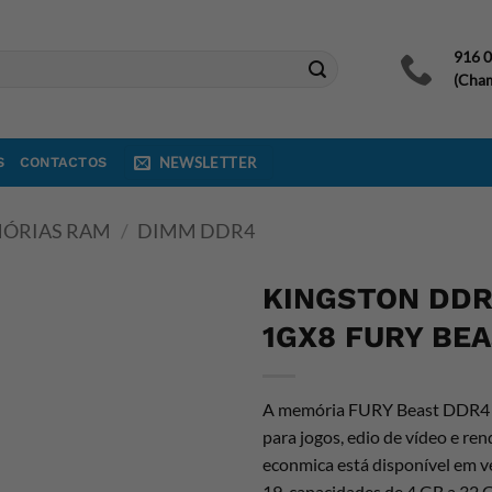
916 
(Cham
S
CONTACTOS
NEWSLETTER
ÓRIAS RAM
/
DIMM DDR4
KINGSTON DDR
1GX8 FURY BE
A memória FURY Beast DDR4 
para jogos, edio de vídeo e re
econmica está disponível em 
19, capacidades de 4 GB a 32 