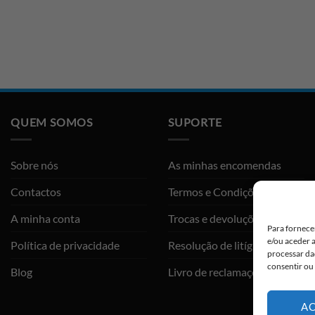
QUEM SOMOS
SUPORTE
Sobre nós
As minhas encomendas
Contactos
Termos e Condições
A minha conta
Trocas e devoluções
Para fornece
e/ou aceder 
Política de privacidade
Resolução de litígios
processar da
consentir ou
Blog
Livro de reclamações
AC