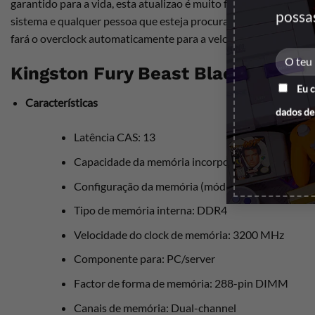
garantido para a vida, esta atualizao é muito fácil e sem comp
possa
sistema e qualquer pessoa que esteja procurando uma atualizao
fará o overclock automaticamente para a velocidade mais alta 
Kingston Fury Beast Black DDR4 E
Eu 
Características
dados de
Latência CAS: 13
Capacidade da memória incorporada: 16 GB
Configuração da memória (módulos x dimensões):
Tipo de memória interna: DDR4
Velocidade do clock de memória: 3200 MHz
Componente para: PC/server
Factor de forma de memória: 288-pin DIMM
Canais de memória: Dual-channel