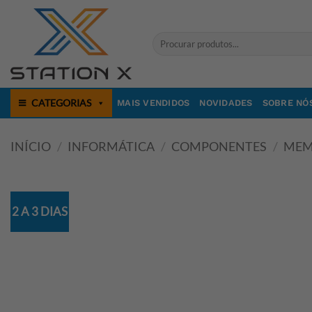
Skip
to
Pesquisar
content
por:
CATEGORIAS
MAIS VENDIDOS
NOVIDADES
SOBRE NÓ
INÍCIO
/
INFORMÁTICA
/
COMPONENTES
/
MEM
2 A 3 DIAS