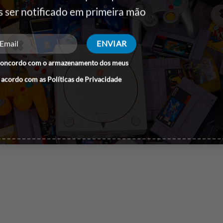
licaes para o seu sistema Intel ou AMD. A memória FURY Beast DDR
s ser notificado em primeira mão
 para reconstruir um sistema lento. Oferecendo uma atualizao Pl
permitida…
specificações:
concordo com o armazenamento dos meus
 acordo com as
Políticas de Privacidade
 1 x 16 GB