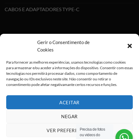
CABOS E ADAPTADORES TYPE-C
Gerir o Consentimento de
Cookies
Para fornecer as melhores experiências, usamos tecnologias como cookies
para armazenar e/ou aceder a informações do dispositivo. Consentir com essas
×
tecnologias nos permitirá processar dados, como comportamento de
navegação ou IDs exclusivos neste site. Não consentir ou retirar o
consentimento pode afetar negativamante certos recursos e funções.
ALGO GRANDE
ACEITAR
ESTÁ PARA
CHEGAR ;) !
NEGAR
Deixa-nos os teus dados para que
Precisa de fotos
VER PREFERÊNCIAS
possas ser notificado em primeira
ou videos do
Visa
PayPal
Stripe
MasterCard
Cash
mão