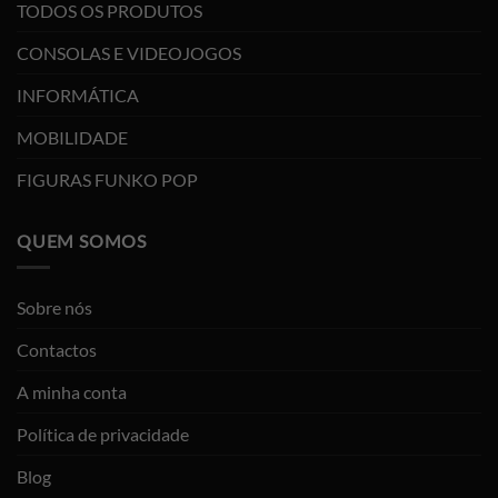
TODOS OS PRODUTOS
CONSOLAS E VIDEOJOGOS
INFORMÁTICA
MOBILIDADE
FIGURAS FUNKO POP
QUEM SOMOS
Sobre nós
Contactos
A minha conta
Política de privacidade
Blog