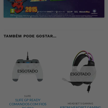
TAMBÉM PODE GOSTAR…
ESGOTADO
ESGOTADO
1LIFE
1LIFE GP READY
HEADSET´S GAMING
COMANDOS COM FIOS
KROM HEADSET GAMING