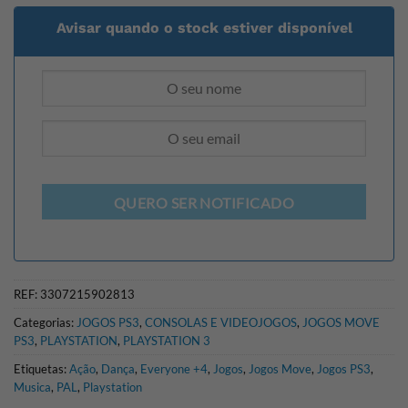
Avisar quando o stock estiver disponível
QUERO SER NOTIFICADO
REF:
3307215902813
Categorias:
JOGOS PS3
,
CONSOLAS E VIDEOJOGOS
,
JOGOS MOVE
PS3
,
PLAYSTATION
,
PLAYSTATION 3
Etiquetas:
Ação
,
Dança
,
Everyone +4
,
Jogos
,
Jogos Move
,
Jogos PS3
,
Musica
,
PAL
,
Playstation