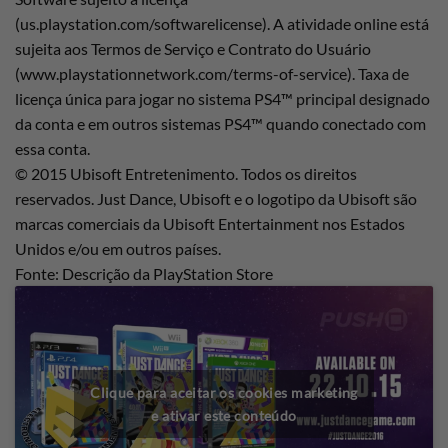
(us.playstation.com/softwarelicense). A atividade online está
sujeita aos Termos de Serviço e Contrato do Usuário
(www.playstationnetwork.com/terms-of-service). Taxa de
licença única para jogar no sistema PS4™ principal designado
da conta e em outros sistemas PS4™ quando conectado com
essa conta.
© 2015 Ubisoft Entretenimento. Todos os direitos
reservados. Just Dance, Ubisoft e o logotipo da Ubisoft são
marcas comerciais da Ubisoft Entertainment nos Estados
Unidos e/ou em outros países.
Fonte: Descrição da PlayStation Store
Clique para aceitar os cookies marketing
e ativar este conteúdo