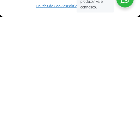
produto? Fale
On
Política de Cookies
Política de privacidade
connosco.
Copyright 2026 ©
All rights reserved
Delivery
Eu concordo com o armazenamento dos
meus dados de acordo com as
Políticas de
Privacidade