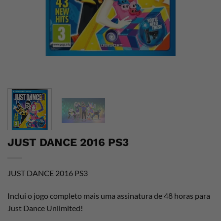
JUST DANCE 2016 PS3
JUST DANCE 2016 PS3
Inclui o jogo completo mais uma assinatura de 48 horas para
Just Dance Unlimited!