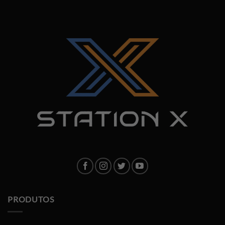
PRODUTOS