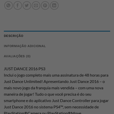
DESCRIÇÃO
INFORMAÇÃO ADICIONAL
AVALIAÇÕES (0)
JUST DANCE 2016 PS3
Inclui o jogo completo mais uma assinatura de 48 horas para
Just Dance Unlimited! Apresentando Just Dance 2016 – o
mais novo jogo da franquia mais vendida – com uma nova
maneira de jogar! Tudo o que você precisa é do seu
smartphone e do aplicativo Just Dance Controller para jogar
Just Dance 2016 no sistema PS4™, sem necessidade de
PlayStation®Camera ou PlayStation®Move.