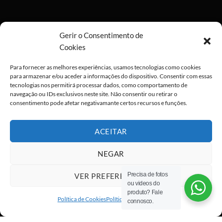
Gerir o Consentimento de
Cookies
Para fornecer as melhores experiências, usamos tecnologias como cookies
para armazenar e/ou aceder a informações do dispositivo. Consentir com essas
tecnologias nos permitirá processar dados, como comportamento de
navegação ou IDs exclusivos neste site. Não consentir ou retirar o
consentimento pode afetar negativamante certos recursos e funções.
ACEITAR
NEGAR
Precisa de fotos
VER PREFERÊNCIAS
ou videos do
Visa
PayPal
Stripe
MasterCard
Cash
produto? Fale
On
Política de Cookies
Política de privacidade
connosco.
Copyright 2026 ©
All rights reserved
Delivery