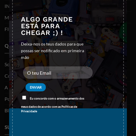
INFORMÁTICA
MOBILIDADE
ALGO GRANDE
ESTÁ PARA
FIGURAS FUNKO POP
CHEGAR ;) !
Deixa-nos os teus dados para que
QUEM SOMOS
possas ser notificado em primeira
mão
Sobre nós
Contactos
A minha conta
Política de privacidade
Eu concordo com o armazenamento dos
meus dados de acordo com as
Políticas de
Blog
Privacidade
SUPORTE