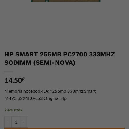
HP SMART 256MB PC2700 333MHZ
SODIMM (SEMI-NOVA)
14.50
€
Memória notebook Ddr 256mb 333mhz Smart
M470l3224ft0-cb3 Original Hp
2 em stock
Quantidade de HP SMART 256MB PC2700 333MHZ SODIMM (SEMI