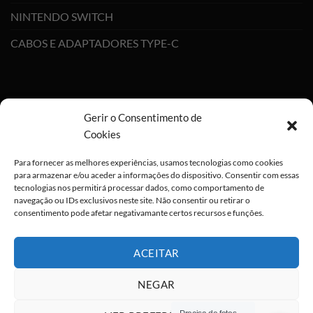
NINTENDO SWITCH
CABOS E ADAPTADORES TYPE-C
Gerir o Consentimento de
Cookies
Para fornecer as melhores experiências, usamos tecnologias como cookies
×
para armazenar e/ou aceder a informações do dispositivo. Consentir com essas
tecnologias nos permitirá processar dados, como comportamento de
navegação ou IDs exclusivos neste site. Não consentir ou retirar o
consentimento pode afetar negativamante certos recursos e funções.
ALGO GRANDE
ESTÁ PARA
ACEITAR
CHEGAR ;) !
NEGAR
Deixa-nos os teus dados para que
possas ser notificado em primeira