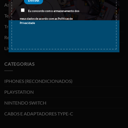
As minhas encomendas
Eu concordo com o armazenamento dos
Termos e Condições
meus dados de acordo com as
Políticas de
Privacidade
Trocas e devoluções
Resolução de litígios
Livro de reclamações
CATEGORIAS
IPHONES (RECONDICIONADOS)
PLAYSTATION
NINTENDO SWITCH
CABOS E ADAPTADORES TYPE-C