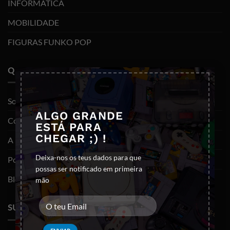
INFORMÁTICA
MOBILIDADE
FIGURAS FUNKO POP
QUEM SOMOS
×
Sobre nós
ALGO GRANDE
Contactos
ESTÁ PARA
CHEGAR ;) !
A minha conta
Deixa-nos os teus dados para que
Política de privacidade
possas ser notificado em primeira
Blog
mão
SUPORTE