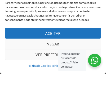
Para fornecer as melhores experiências, usamos tecnologias como cookies
para armazenar e/ou aceder a informações do dispositivo. Consentir com essas
tecnologias nos permitirá processar dados, como comportamento de
navegação ou IDs exclusivos neste site. Não consentir ou retirar o
consentimento pode afetar negativamante certos recursos e funções.
ACEITAR
NEGAR
Precisa de fotos
VER PREFERÊNCIAS
ou videos do
produto? Fale
Política de Cookies
Política de privacidade
connosco.