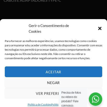
CABOS E ADAPTADORES TYPE-C
Gerir o Consentimento de
Cookies
Para fornecer as melhores experiências, usamos tecnologias como cookies
para armazenar e/ou aceder a informações do dispositivo. Consentir com essas
tecnologias nos permitirá processar dados, como comportamento de
navegação ou IDs exclusivos neste site. Não consentir ou retirar o
consentimento pode afetar negativamante certos recursos e funções.
ACEITAR
NEGAR
Precisa de fotos
VER PREFERÊNCIAS
ou videos do
Visa
PayPal
Stripe
MasterCard
Cash
produto? Fale
On
Política de Cookies
Política de privacidade
connosco.
Copyright 2026 ©
All rights reserved