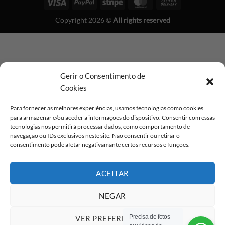
Visa
PayPal
Stripe
MasterCard
Cash
On
Copyright 2026 ©
All rights reserved
Delivery
Gerir o Consentimento de
Cookies
Para fornecer as melhores experiências, usamos tecnologias como cookies
para armazenar e/ou aceder a informações do dispositivo. Consentir com essas
tecnologias nos permitirá processar dados, como comportamento de
navegação ou IDs exclusivos neste site. Não consentir ou retirar o
consentimento pode afetar negativamante certos recursos e funções.
ACEITAR
NEGAR
Precisa de fotos
VER PREFERÊNCIAS