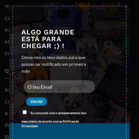
×
TODOS OS PRODUTOS
CONSOLAS E VIDEOJOGOS
INFORMÁTICA
ALGO GRANDE
ESTÁ PARA
MOBILIDADE
CHEGAR ;) !
FIGURAS FUNKO POP
Deixa-nos os teus dados para que
possas ser notificado em primeira
QUEM SOMOS
mão
Sobre nós
Contactos
A minha conta
Eu concordo com o armazenamento dos
meus dados de acordo com as
Políticas de
Política de privacidade
Privacidade
Blog