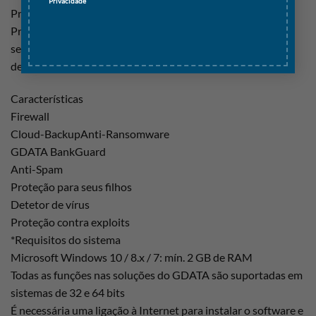
Privacidade
Proteção contra exploits
Proteja o seu computador contra a exploração de falhas de
segurança em aplicações do Office e leitores PDF por parte
de criminosos, por exemplo.
Características
Firewall
Cloud-BackupAnti-Ransomware
GDATA BankGuard
Anti-Spam
Proteção para seus filhos
Detetor de vírus
Proteção contra exploits
*Requisitos do sistema
Microsoft Windows 10 / 8.x / 7: mín. 2 GB de RAM
Todas as funções nas soluções do GDATA são suportadas em
sistemas de 32 e 64 bits
É necessária uma ligação à Internet para instalar o software e