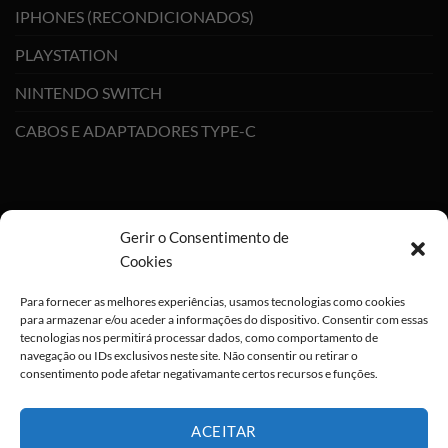
IPHONES (RECONDICIONADOS)
PLAYSTATION
NINTENDO SWITCH
CABOS E ADAPTADORES TYPE-C
Gerir o Consentimento de
Cookies
Para fornecer as melhores experiências, usamos tecnologias como cookies
para armazenar e/ou aceder a informações do dispositivo. Consentir com essas
tecnologias nos permitirá processar dados, como comportamento de
navegação ou IDs exclusivos neste site. Não consentir ou retirar o
consentimento pode afetar negativamante certos recursos e funções.
ACEITAR