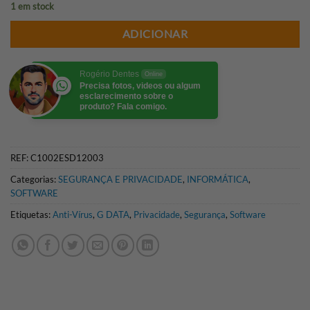
1 em stock
ADICIONAR
Rogério Dentes
Online
Precisa fotos, videos ou algum
esclarecimento sobre o
produto? Fala comigo.
REF:
C1002ESD12003
Categorias:
SEGURANÇA E PRIVACIDADE
,
INFORMÁTICA
,
SOFTWARE
Etiquetas:
Anti-Vírus
,
G DATA
,
Privacidade
,
Segurança
,
Software