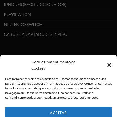
IPHONES (RECONDICIONADOS)
PLAYSTATION
NINTENDO SWITCH
CABOS E ADAPTADORES TYPE-C
Gerir o Consentimento de
Cookies
Para fornecer as melhores experiências, usamos tecnologias como cookies
para armazenar e/ou aceder a informações do dispositivo. Consentir com essas
tecnologias nos permitirá processar dados, como comportamento de
navegação ou IDs exclusivos neste site. Não consentir ou retirar o
consentimento pode afetar negativamante certos recursos e funções.
ACEITAR