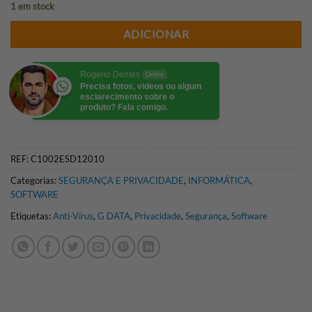
1 em stock
ADICIONAR
Rogério Dentes
Online
Precisa fotos, videos ou algum
esclarecimento sobre o
produto? Fala comigo.
REF:
C1002ESD12010
Categorias:
SEGURANÇA E PRIVACIDADE
,
INFORMÁTICA
,
SOFTWARE
Etiquetas:
Anti-Vírus
,
G DATA
,
Privacidade
,
Segurança
,
Software