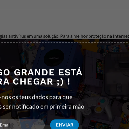
ias antivírus em uma solução. Para a melhor proteção na Interne
uvidosos, e-mails suspeitos? Não há problema. Você pode navegar 
GO GRANDE ESTÁ
eitamente. Portanto, atribuímos grande importância à máxima se
RA CHEGAR ;) !
-nos os teus dados para que
a Digital
s ser notificado em primeira mão
omportamento suspeito e proteja a sua rede de forma confiável co