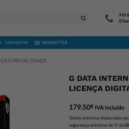
916 
(Cham
S
CONTACTOS
NEWSLETTER
ÇA E PRIVACIDADE
G DATA INTERN
LICENÇA DIGIT
179.50
€
IVA incluido
Testes antivírus elaborados p
segurança antivírus de TI da
G