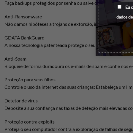
Faça backups protegidos por senha ou salve os dados automat
Eu 
Anti-Ransomware
dados de
Não damos hipóteses a trojans de extorsão, impedimos a encript
GDATA BankGuard
A nossa tecnologia patenteada protege o seu navegador contra 
Anti-Spam
Bloqueie de forma duradoura os e-mails de spam e confie nos e-m
Proteção para seus filhos
Controle o uso da internet das suas crianças: Estabeleça um limi
Detetor de vírus
Deposite a sua confiança nas taxas de deteção mais elevadas co
Proteção contra exploits
Proteja o seu computador contra a exploração de falhas de segu