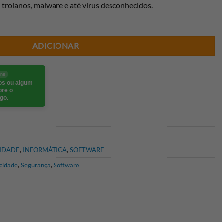
troianos, malware e até vírus desconhecidos.
ADICIONAR
ine
eos ou algum
bre o
go.
CIDADE
,
INFORMÁTICA
,
SOFTWARE
cidade
,
Segurança
,
Software