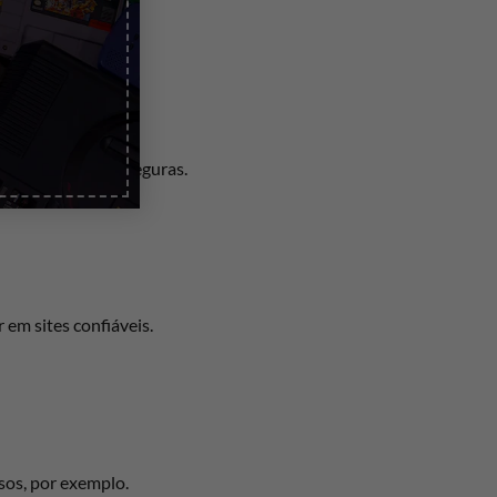
ive).
 compras online seguras.
 em sites confiáveis.
sos, por exemplo.