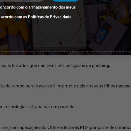
icamente na nuvem (por exemplo, no seu Dropbox ou no Google Dr
concordo com o armazenamento dos meus
 acordo com as
Políticas de Privacidade
ação criminosa dos seus ficheiros.
a manipulação por ladrões de dados – para transações bancárias e
ails filtrados que não têm links perigosos de phishing.
te de tempo para o acesso à internet e deixe os seus filhos navegar
m tecnologias a trabalhar em paralelo.
rança em aplicações do Office e leitores PDF por parte de crimino