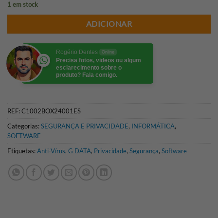
1 em stock
ADICIONAR
Rogério Dentes
Online
Precisa fotos, videos ou algum
esclarecimento sobre o
produto? Fala comigo.
REF:
C1002BOX24001ES
Categorias:
SEGURANÇA E PRIVACIDADE
,
INFORMÁTICA
,
SOFTWARE
Etiquetas:
Anti-Vírus
,
G DATA
,
Privacidade
,
Segurança
,
Software