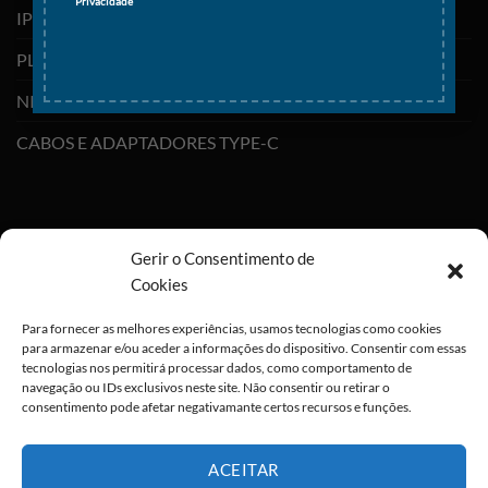
Privacidade
IPHONES (RECONDICIONADOS)
PLAYSTATION
NINTENDO SWITCH
CABOS E ADAPTADORES TYPE-C
Gerir o Consentimento de
Cookies
Para fornecer as melhores experiências, usamos tecnologias como cookies
para armazenar e/ou aceder a informações do dispositivo. Consentir com essas
tecnologias nos permitirá processar dados, como comportamento de
navegação ou IDs exclusivos neste site. Não consentir ou retirar o
consentimento pode afetar negativamante certos recursos e funções.
ACEITAR