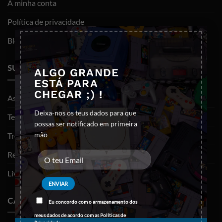
A minha conta
Política de privacidade
×
Blog
SUPORTE
ALGO GRANDE
ESTÁ PARA
CHEGAR ;) !
As minhas encomendas
Deixa-nos os teus dados para que
Termos e Condições
possas ser notificado em primeira
mão
Trocas e devoluções
Resolução de litígios
Livro de reclamações
CATEGORIAS
Eu concordo com o armazenamento dos
meus dados de acordo com as
Políticas de