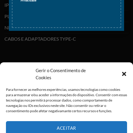
Privacidade
IPHONES (RECONDICIONADOS)
PLAYSTATION
NINTENDO SWITCH
CABOS E ADAPTADORES TYPE-C
Gerir o Consentimento de
Cookies
Para fornecer as melhores experiências, usamos tecnologias como cookies
para armazenar e/ou aceder a informações do dispositivo. Consentir com essas
tecnologias nos permitirá processar dados, como comportamento de
navegação ou IDs exclusivos neste site. Não consentir ou retirar o
consentimento pode afetar negativamante certos recursos e funções.
ACEITAR