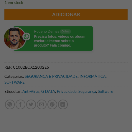
1 em stock
ADICIONAR
Rogério Dentes
Online
Precisa fotos, videos ou algum
esclarecimento sobre o
produto? Fala comigo.
REF:
C1002BOX12002ES
Categorias:
SEGURANÇA E PRIVACIDADE
,
INFORMÁTICA
,
SOFTWARE
Etiquetas:
Anti-Vírus
,
G DATA
,
Privacidade
,
Segurança
,
Software