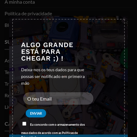
A minha conta
Política de privacidade
×
Blog
SUPORTE
ALGO GRANDE
ESTÁ PARA
CHEGAR ;) !
As minhas encomendas
Deixa-nos os teus dados para que
Termos e Condições
possas ser notificado em primeira
mão
Trocas e devoluções
Resolução de litígios
Livro de reclamações
CATEGORIAS
Eu concordo com o armazenamento dos
meus dados de acordo com as
Políticas de