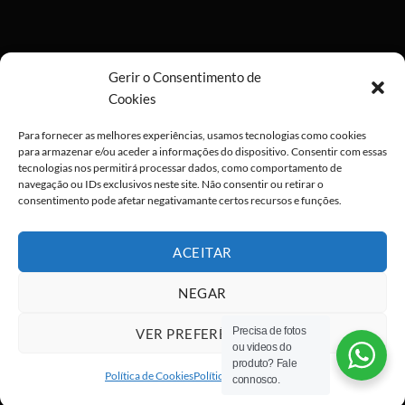
Gerir o Consentimento de
Cookies
Para fornecer as melhores experiências, usamos tecnologias como cookies
para armazenar e/ou aceder a informações do dispositivo. Consentir com essas
tecnologias nos permitirá processar dados, como comportamento de
navegação ou IDs exclusivos neste site. Não consentir ou retirar o
consentimento pode afetar negativamante certos recursos e funções.
ACEITAR
NEGAR
Precisa de fotos
VER PREFERÊNCIAS
ou videos do
Visa
PayPal
Stripe
MasterCard
Cash
produto? Fale
On
Política de Cookies
Política de privacidade
connosco.
Copyright 2026 ©
All rights reserved
Delivery