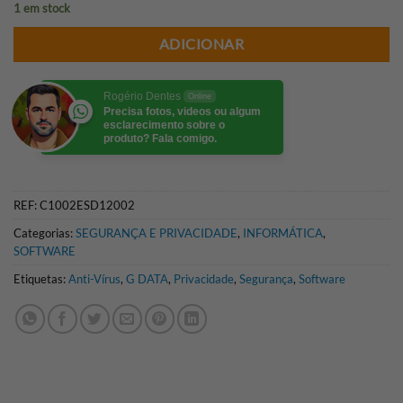
1 em stock
ADICIONAR
Rogério Dentes
Online
Precisa fotos, videos ou algum
esclarecimento sobre o
produto? Fala comigo.
REF:
C1002ESD12002
Categorias:
SEGURANÇA E PRIVACIDADE
,
INFORMÁTICA
,
SOFTWARE
Etiquetas:
Anti-Vírus
,
G DATA
,
Privacidade
,
Segurança
,
Software