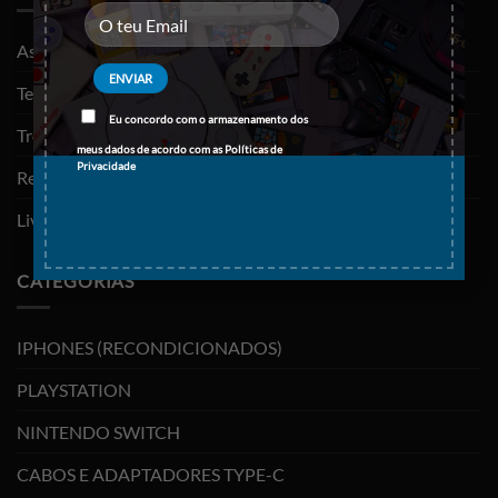
As minhas encomendas
Termos e Condições
Eu concordo com o armazenamento dos
Trocas e devoluções
meus dados de acordo com as
Políticas de
Privacidade
Resolução de litígios
Livro de reclamações
CATEGORIAS
IPHONES (RECONDICIONADOS)
PLAYSTATION
NINTENDO SWITCH
CABOS E ADAPTADORES TYPE-C