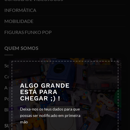
INFORMÁTICA
MOBILIDADE
FIGURAS FUNKO POP
QUEM SOMOS
×
Sobre nós
Contactos
ALGO GRANDE
A minha conta
ESTÁ PARA
CHEGAR ;) !
Política de privacidade
Deixa-nos os teus dados para que
Blog
possas ser notificado em primeira
mão
SUPORTE