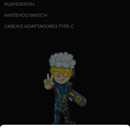
PLAYSTATION
NINTENDO SWITCH
CABOS E ADAPTADORES TYPE-C