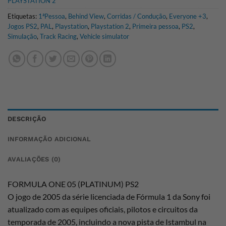
PLAYSTATION 2
Etiquetas:
1ªPessoa
,
Behind View
,
Corridas / Condução
,
Everyone +3
,
Jogos PS2
,
PAL
,
Playstation
,
Playstation 2
,
Primeira pessoa
,
PS2
,
Simulação
,
Track Racing
,
Vehicle simulator
DESCRIÇÃO
INFORMAÇÃO ADICIONAL
AVALIAÇÕES (0)
FORMULA ONE 05 (PLATINUM) PS2
O jogo de 2005 da série licenciada de Fórmula 1 da Sony foi
atualizado com as equipes oficiais, pilotos e circuitos da
temporada de 2005, incluindo a nova pista de Istambul na