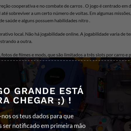
eção cooperativa e no combate de carros . O jogo é centrado em d
l até sobreviver a um certo número de voltas. Em algumas missões
 de saúde e alguns possuem habilidades nitro .
tivo local. Não há jogabilidade online. A jogabilidade varia de t
strando a outra.
fotos de filmes e mods, que são limitados a três slots por carro e 
ima e ter munição ilimitada. (Os mods estão disponíveis apenas e
GO GRANDE ESTÁ
RA CHEGAR ;) !
-nos os teus dados para que
s ser notificado em primeira mão