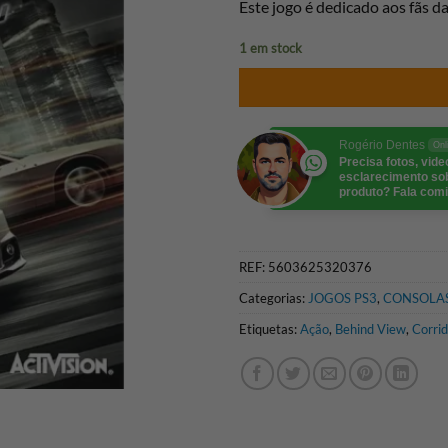
Este jogo é dedicado aos fãs da
1 em stock
Rogério Dentes
Onl
Precisa fotos, vid
esclarecimento so
produto? Fala comi
REF:
5603625320376
Categorias:
JOGOS PS3
,
CONSOLAS
Etiquetas:
Ação
,
Behind View
,
Corri