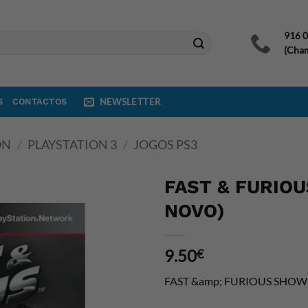
916 
(Cham
S
CONTACTOS
NEWSLETTER
ON
/
PLAYSTATION 3
/
JOGOS PS3
FAST & FURIO
NOVO)
9.50
€
FAST &amp; FURIOUS SHO