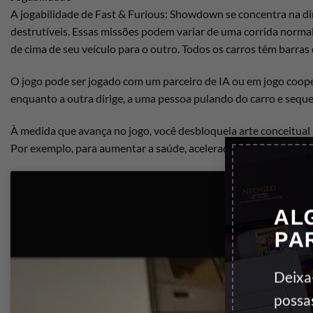
A jogabilidade de Fast & Furious: Showdown se concentra na dir
destrutíveis. Essas missões podem variar de uma corrida norma
de cima de seu veículo para o outro. Todos os carros têm barras
O jogo pode ser jogado com um parceiro de IA ou em jogo coopera
enquanto a outra dirige, a uma pessoa pulando do carro e seque
À medida que avança no jogo, você desbloqueia arte conceitual , 
Por exemplo, para aumentar a saúde, aceleração, velocidade máx
AL
PA
Deixa
possa