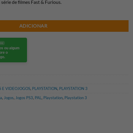
 série de filmes Fast & Furious.
ADICIONAR
ine
eos ou algum
bre o
go.
 E VIDEOJOGOS
,
PLAYSTATION
,
PLAYSTATION 3
da
,
Jogos
,
Jogos PS3
,
PAL
,
Playstation
,
Playstation 3