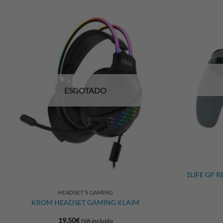
ESGOTADO
+
1LIFE GP 
+
HEADSET´S GAMING
KROM HEADSET GAMING KLAIM
19.50
€
IVA incluido