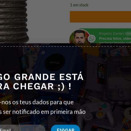
1 em stock
Rogério Dentes
Onl
Precisa fotos, vid
esclarecimento so
produto? Fala comi
REF:
8052101431650
GO GRANDE ESTÁ
Categorias:
CABOS E ADAPTADOR
RA CHEGAR ;) !
Etiquetas:
Cabo Dados
,
Ewent
,
Pret
-nos os teus dados para que
s ser notificado em primeira mão