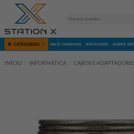
Skip
to
Pesquisar
content
por:
CATEGORIAS
MAIS VENDIDOS
NOVIDADES
SOBRE NÓ
INÍCIO
/
INFORMÁTICA
/
CABOS E ADAPTADORE