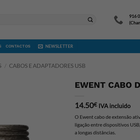
916 
(Cham
S
CONTACTOS
NEWSLETTER
S
/
CABOS E ADAPTADORES USB
EWENT CABO D
14.50
€
IVA incluido
O Ewent cabo de extensão ati
ligação entre dispositivos USB
a longas distâncias.