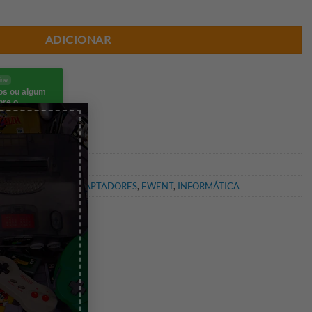
ADICIONAR
ine
eos ou algum
bre o
×
go.
ES USB
,
CABOS E ADAPTADORES
,
EWENT
,
INFORMÁTICA
os
,
USB 2.0