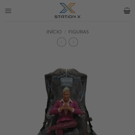
Skip
to
content
INÍCIO
/
FIGURAS