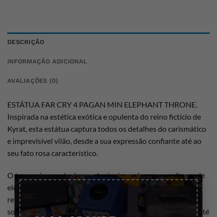
DESCRIÇÃO
INFORMAÇÃO ADICIONAL
AVALIAÇÕES (0)
ESTÁTUA FAR CRY 4 PAGAN MIN ELEPHANT THRONE.
Inspirada na estética exótica e opulenta do reino fictício de
Kyrat, esta estátua captura todos os detalhes do carismático
e imprevisível vilão, desde a sua expressão confiante até ao
seu fato rosa característico.
O trono, ricamente decorado, é adornado com esculturas de
×
elefantes e padrões inspirados na arte tradicional asiática,
reforçando a simbologia de poder e domínio de Pagan Min
sobre Kyrat. Cada detalhe, desde as texturas do vestuário até