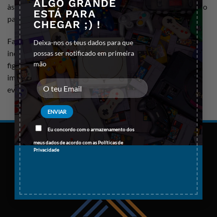
ALGO GRANDE
às marcas no trono, foi meticulosamente esculpido e pintado
ESTÁ PARA
para oferecer um acabamento realista e de alta qualidade.
CHEGAR ;) !
Fabricada em material resistente, esta estátua é uma peça
Deixa-nos os teus dados para que
indispensável para fãs de
Far Cry 4
e colecionadores de
possas ser notificado em primeira
mão
figuras de videojogos. Com um design marcante e presença
imponente, torna-se um destaque em qualquer coleção,
evocando a atmosfera intensa e fascinante do jogo.
Eu concordo com o armazenamento dos
meus dados de acordo com as
Políticas de
Privacidade