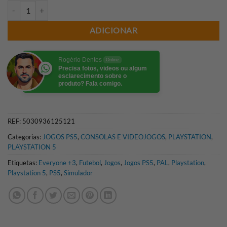
Quantidade de EA SPORTS FC 24 PS5 (SEMI-NOVO)
ADICIONAR
Rogério Dentes
Online
Precisa fotos, videos ou algum
esclarecimento sobre o
produto? Fala comigo.
REF:
5030936125121
Categorias:
JOGOS PS5
,
CONSOLAS E VIDEOJOGOS
,
PLAYSTATION
,
PLAYSTATION 5
Etiquetas:
Everyone +3
,
Futebol
,
Jogos
,
Jogos PS5
,
PAL
,
Playstation
,
Playstation 5
,
PS5
,
Simulador