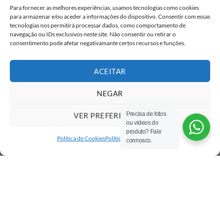
Para fornecer as melhores experiências, usamos tecnologias como cookies
para armazenar e/ou aceder a informações do dispositivo. Consentir com essas
tecnologias nos permitirá processar dados, como comportamento de
navegação ou IDs exclusivos neste site. Não consentir ou retirar o
consentimento pode afetar negativamante certos recursos e funções.
ACEITAR
NEGAR
Precisa de fotos
VER PREFERÊNCIAS
ou videos do
produto? Fale
Política de Cookies
Política de privacidade
connosco.