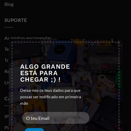
Blog
SUPORTE
As minhas encomendas
×
Termos e Condições
Trocas e devoluções
ALGO GRANDE
Resolução de litígios
ESTÁ PARA
CHEGAR ;) !
Livro de reclamações
Deixa-nos os teus dados para que
possas ser notificado em primeira
CATEGORIAS
mão
IPHONES (RECONDICIONADOS)
PLAYSTATION